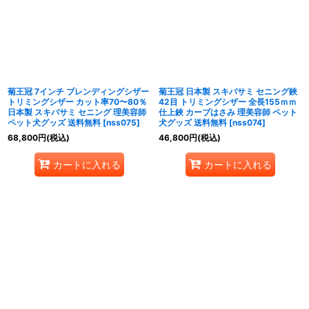
菊王冠 7インチ ブレンディングシザー
菊王冠 日本製 スキバサミ セニング鋏
トリミングシザー カット率70〜80％
42目 トリミングシザー 全長155ｍｍ
日本製 スキバサミ セニング 理美容師
仕上鋏 カーブはさみ 理美容師 ペット
ペット犬グッズ 送料無料
[
nss075
]
犬グッズ 送料無料
[
nss074
]
68,800
円
(税込)
46,800
円
(税込)
カートに入れる
カートに入れる