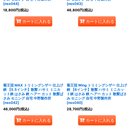
[
nss044
]
[
nss043
]
18,800
円
(税込)
46,800
円
(税込)
カートに入れる
カートに入れる
菊王冠 MAX トリミングシザー 仕上げ
菊王冠 Wing トリミングシザー 仕上げ
鋏 【5.5インチ】散髪 ハサミ ミニカ
鋏 【6インチ】散髪 ハサミ ミニカッ
ット鋏 はさみ 鋏 ヘアー カット 散髪ば
ト鋏 はさみ 鋏 ヘアー カット 散髪ばさ
さみ セニング 自宅 中野製作所
み セニング 自宅 中野製作所
[
nss042
]
[
nss040
]
46,000
円
(税込)
28,700
円
(税込)
カートに入れる
カートに入れる