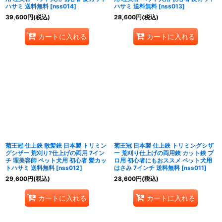
ハサミ 送料無料
[
nss014
]
ハサミ 送料無料
[
nss013
]
39,600
円
(税込)
28,600
円
(税込)
カートに入れる
カートに入れる
菊王冠 仕上鋏 散髪鋏 日本製 トリミン
菊王冠 日本製 仕上鋏 トリミングシザ
グシザー 荒刈り?仕上げの両用 7イン
ー 荒刈り仕上げの両用鋏 カット鋏 プ
チ 理美容師 ペット犬用 初心者 髪カッ
ロ用 初心者にもおススメ ペット犬用
トハサミ 送料無料
[
nss012
]
はさみ 7インチ 送料無料
[
nss011
]
29,600
円
(税込)
28,600
円
(税込)
カートに入れる
カートに入れる