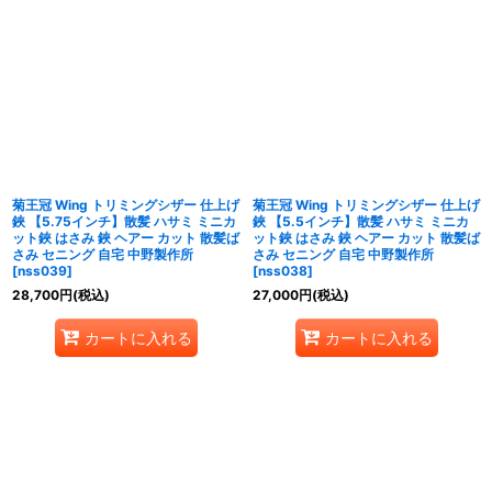
菊王冠 Wing トリミングシザー 仕上げ
菊王冠 Wing トリミングシザー 仕上げ
鋏 【5.75インチ】散髪 ハサミ ミニカ
鋏 【5.5インチ】散髪 ハサミ ミニカ
ット鋏 はさみ 鋏 ヘアー カット 散髪ば
ット鋏 はさみ 鋏 ヘアー カット 散髪ば
さみ セニング 自宅 中野製作所
さみ セニング 自宅 中野製作所
[
nss039
]
[
nss038
]
28,700
円
(税込)
27,000
円
(税込)
カートに入れる
カートに入れる