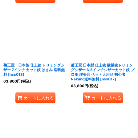
菊王冠 日本製 仕上鋏 トリミングシ
菊王冠 日本製 仕上鋏 散髪鋏トリミン
ザー 7インチ カット鋏 はさみ 送料無
グシザー 6.5インチシザーカット鋏 プ
料
[
nss018
]
ロ用 理美容 ペット犬用品 初心者
Nakano送料無料
[
nss017
]
63,800
円
(税込)
63,800
円
(税込)
カートに入れる
カートに入れる