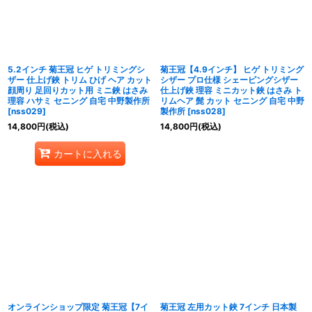
5.2インチ 菊王冠 ヒゲ トリミングシ
菊王冠【4.9インチ】 ヒゲ トリミング
ザー 仕上げ鋏 トリム ひげ ヘア カット
シザー プロ仕様 シェーピングシザー
顔周り 足回りカット用 ミニ鋏 はさみ
仕上げ鋏 理容 ミニカット鋏 はさみ ト
理容 ハサミ セニング 自宅 中野製作所
リムヘア 髭 カット セニング 自宅 中野
[
nss029
]
製作所
[
nss028
]
14,800
円
(税込)
14,800
円
(税込)
カートに入れる
オンラインショップ限定 菊王冠【7イ
菊王冠 左用カット鋏 7インチ 日本製