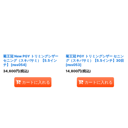
菊王冠 New PGY トリミングシザー
菊王冠 PGY トリミングシザー セニン
セニング（スキバサミ）【5.5イン
グ（スキバサミ）【5.5インチ】30目
チ】
[
nss054
]
[
nss053
]
34,600
円
(税込)
14,800
円
(税込)
カートに入れる
カートに入れる