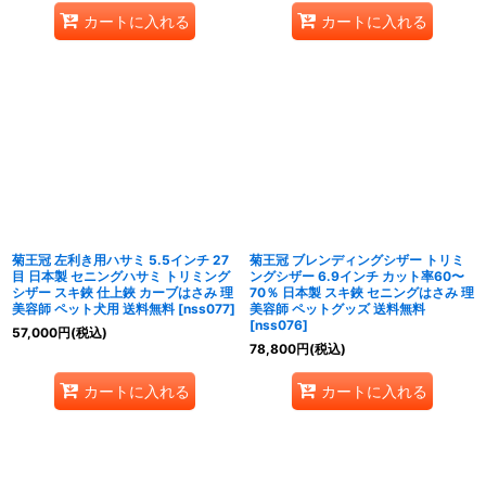
カートに入れる
カートに入れる
菊王冠 左利き用ハサミ 5.5インチ 27
菊王冠 ブレンディングシザー トリミ
目 日本製 セニングハサミ トリミング
ングシザー 6.9インチ カット率60〜
シザー スキ鋏 仕上鋏 カーブはさみ 理
70％ 日本製 スキ鋏 セニングはさみ 理
美容師 ペット犬用 送料無料
[
nss077
]
美容師 ペットグッズ 送料無料
[
nss076
]
57,000
円
(税込)
78,800
円
(税込)
カートに入れる
カートに入れる