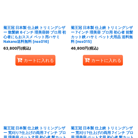
菊王冠 日本製 仕上鋏 トリミングシザ
菊王冠 日本製 仕上鋏 トリミングシザ
ー 散髪鋏 6インチ 理美容師 プロ用 初
ー 7インチ 理美容 プロ用 初心者 前髪
心者にもおススメ ペット用ハサミ
カット鋏 ハサミ ペット犬用品 送料無
Nakano送料無料
[
nss016
]
料
[
nss015
]
63,800
円
(税込)
46,800
円
(税込)
カートに入れる
カートに入れる
菊王冠 日本製 仕上鋏 トリミングシザ
菊王冠 日本製 仕上鋏 トリミングシザ
ー 荒刈り?仕上げの両用 7インチ プロ
ー 荒刈り?仕上げの両用 7インチ プロ
用 理美容 ペット犬用 初心者 髪カット
用 理美容 ペット犬用 初心者 髪カット