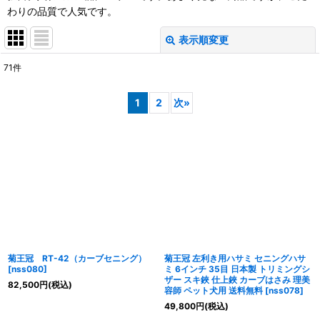
わりの品質で人気です。
表示順変更
閉じる
71
件
サブカテゴリ
:
1
2
次
»
表示数
:
並び順
:
絞り込む
菊王冠 RT-42（カーブセニング）
菊王冠 左利き用ハサミ セニングハサ
[
nss080
]
ミ 6インチ 35目 日本製 トリミングシ
ザー スキ鋏 仕上鋏 カーブはさみ 理美
82,500
円
(税込)
容師 ペット犬用 送料無料
[
nss078
]
49,800
円
(税込)