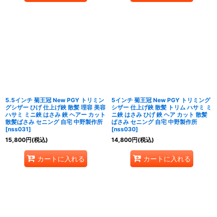
5.5インチ 菊王冠 New PGY トリミン
5インチ 菊王冠 New PGY トリミング
グシザー ひげ 仕上げ鋏 散髪 理容 美容
シザー 仕上げ鋏 散髪 トリム ハサミ ミ
ハサミ ミニ鋏 はさみ 鋏 ヘアー カット
ニ鋏 はさみ ひげ 鋏 ヘア カット 散髪
散髪ばさみ セニング 自宅 中野製作所
ばさみ セニング 自宅 中野製作所
[
nss031
]
[
nss030
]
15,800
円
(税込)
14,800
円
(税込)
カートに入れる
カートに入れる