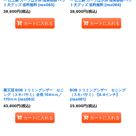
ー 仕上鋏 カーブはさみ 理美容師 ペッ
ー 仕上鋏 カーブはさみ 理美容師 ペッ
ト犬グッズ 送料無料
[
nss065
]
ト犬グッズ 送料無料
[
nss064
]
39,600
円
(税込)
38,600
円
(税込)
カートに入れる
カートに入れる
菊王冠 BOB トリミングシザー セニ
BOB トリミングシザー セニング
ング（スキバサミ）全長 154ｍｍ／
（スキバサミ）【6.4インチ】
170ｍｍ
[
nss063
]
[
nss061
]
43,800
円
(税込)
25,600
円
(税込)
カートに入れる
カートに入れる