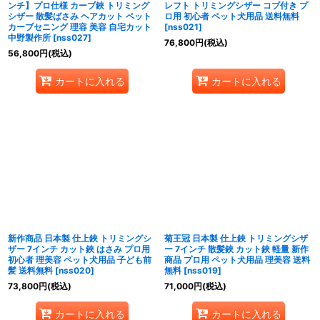
ンチ】プロ仕様 カーブ鋏 トリミング
レフト トリミングシザー コブ付き プ
シザー 散髪ばさみ ヘアカット ペット
ロ用 初心者 ペット犬用品 送料無料
カーブセニング 理容 美容 自宅カット
[
nss021
]
中野製作所
[
nss027
]
76,800
円
(税込)
56,800
円
(税込)
カートに入れる
カートに入れる
新作商品 日本製 仕上鋏 トリミングシ
菊王冠 日本製 仕上鋏 トリミングシザ
ザー 7インチ カット鋏 はさみ プロ用
ー 7インチ 散髪鋏 カット鋏 軽量 新作
初心者 理美容 ペット犬用品 子ども前
商品 プロ用 ペット犬用品 理美容 送料
髪 送料無料
[
nss020
]
無料
[
nss019
]
73,800
円
(税込)
71,000
円
(税込)
カートに入れる
カートに入れる