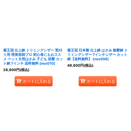
菊王冠 仕上鋏 トリミングシザー 荒刈
菊王冠 日本製 仕上鋏 はさみ 散髪鋏 ト
り用 理美容師プロ 初心者にもおスス
リミングシザー 7インチシザー カット
メ ペット犬用はさみ 子ども 前髪 カッ
鋏【送料無料】
[
nss008
]
ト鋏 7インチ 送料無料
[
nss010
]
49,800
円
(税込)
28,600
円
(税込)
カートに入れる
カートに入れる