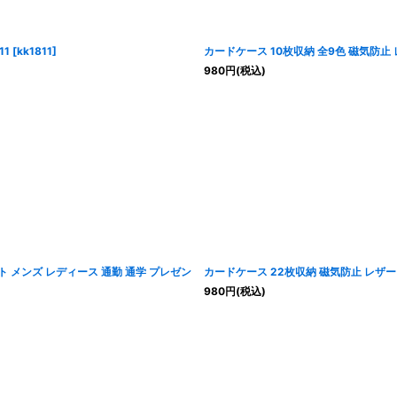
11
[
kk1811
]
カードケース 10枚収納 全9色 磁気防止 
980
円
(税込)
ト メンズ レディース 通勤 通学 プレゼン
カードケース 22枚収納 磁気防止 レザー 
980
円
(税込)