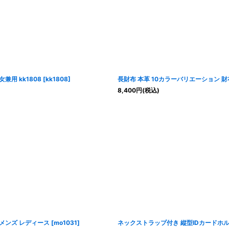
兼用 kk1808
[
kk1808
]
長財布 本革 10カラーバリエーション 財
8,400
円
(税込)
 メンズ レディース
[
mo1031
]
ネックストラップ付き 縦型IDカードホル