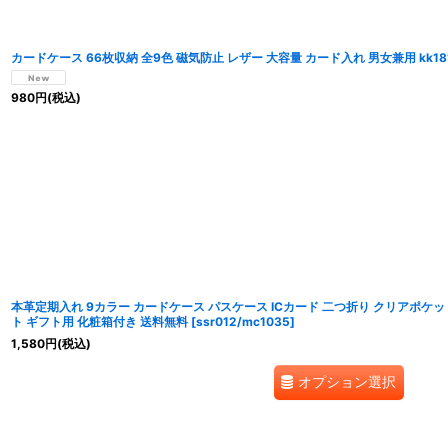
カードケース 66枚収納 全9色 磁気防止 レザー 大容量 カード入れ 男女兼用 kk18
980
円
(税込)
本革定期入れ 9カラー カードケース パスケース ICカード 二つ折り クリアポケッ
ト ギフト用 化粧箱付き 送料無料
[
ssr012/mc1035
]
1,580
円
(税込)
オプション選択