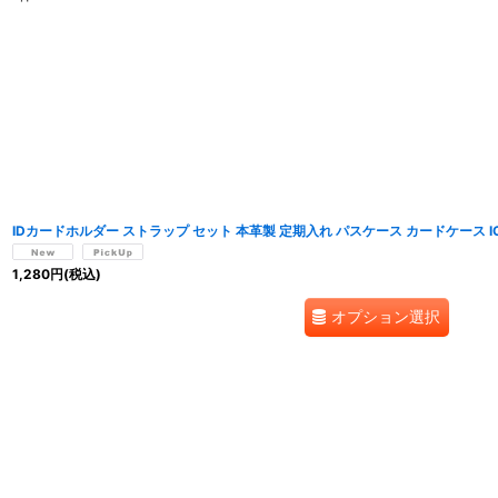
表示数
:
並び順
:
IDカードホルダー ストラップ セット 本革製 定期入れ パスケース カードケース I
1,280
円
(税込)
オプション選択