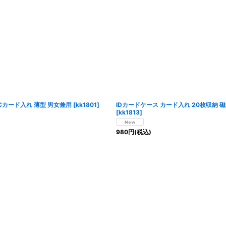
絞り込む
Cカード入れ 薄型 男女兼用
[
kk1801
]
IDカードケース カード入れ 20枚収納 
[
kk1813
]
980
円
(税込)