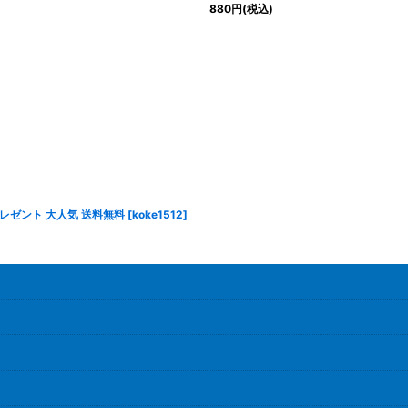
880
円
(税込)
プレゼント 大人気 送料無料
[
koke1512
]