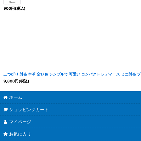
900
円
(税込)
二つ折り 財布 本革 全17色 シンプルで 可愛い コンパクト レディース ミニ財布 
9,800
円
(税込)
ホーム
ショッピングカート
マイページ
お気に入り