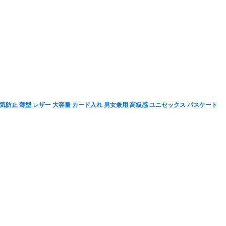
磁気防止 薄型 レザー 大容量 カード入れ 男女兼用 高級感 ユニセックス パスケート