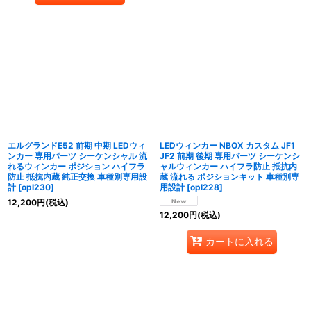
エルグランドE52 前期 中期 LEDウィ
LEDウィンカー NBOX カスタム JF1
ンカー 専用パーツ シーケンシャル 流
JF2 前期 後期 専用パーツ シーケンシ
れるウィンカー ポジション ハイフラ
ャルウィンカー ハイフラ防止 抵抗内
防止 抵抗内蔵 純正交換 車種別専用設
蔵 流れる ポジションキット 車種別専
計
[
opl230
]
用設計
[
opl228
]
12,200
円
(税込)
12,200
円
(税込)
カートに入れる