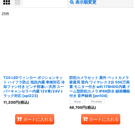
表示順変更
閉じる
25
件
表示数
:
並び順
:
絞り込む
T20 LEDウィンカー ポジションキッ
防犯カメラセット 屋外 ペットカメラ
ト ハイフラ防止 抵抗内蔵 車検対応 冷
家庭用 室内 ワイヤレス 2台 500万画
却ファン付き ピンチ部違い 汎用 スー
素 モニター付き wifi 1TBHDD内蔵 ド
パーキャンセラー内蔵 12V車/24Vト
ーム型防犯カメラ IP66防水 録画機能
ラック対応
[
opl223
]
付き 音声録画
[
jen104
]
11,200
円
(税込)
46,700
円
(税込)
カートに入れる
カートに入れる