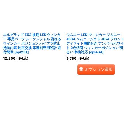
エルグランド E52 後期 LEDウィンカ
ジムニー LED ウィンカー ジムニー
ー 専用パーツ シーケンシャル 流れる
JB64 ジムニーシエラ JB74 フロント
ウィンカー ポジション ハイフラ防止
ディライト機能付き アンバー/ホワイ
抵抗内蔵 純正交換 車種別専用設計 取
ト 2色切替 ウィンカーポジション 明
付簡単
[
opl231
]
るい 車検対応
[
opl434
]
12,200
円
(税込)
9,780
円
(税込)
オプション選択