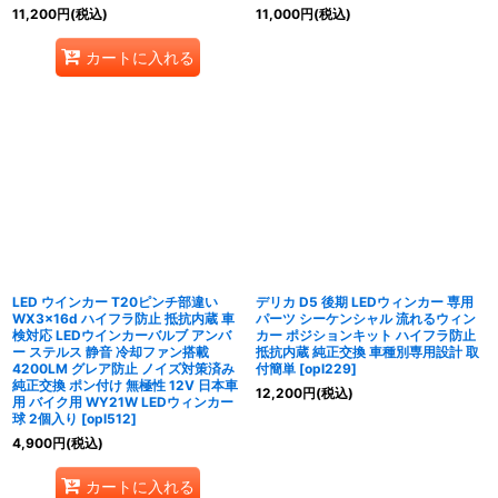
11,200
円
(税込)
11,000
円
(税込)
カートに入れる
LED ウインカー T20ピンチ部違い
デリカ D5 後期 LEDウィンカー 専用
WX3×16d ハイフラ防止 抵抗内蔵 車
パーツ シーケンシャル 流れるウィン
検対応 LEDウインカーバルブ アンバ
カー ポジションキット ハイフラ防止
ー ステルス 静音 冷却ファン搭載
抵抗内蔵 純正交換 車種別専用設計 取
4200LM グレア防止 ノイズ対策済み
付簡単
[
opl229
]
純正交換 ポン付け 無極性 12V 日本車
12,200
円
(税込)
用 バイク用 WY21W LEDウィンカー
球 2個入り
[
opl512
]
4,900
円
(税込)
カートに入れる