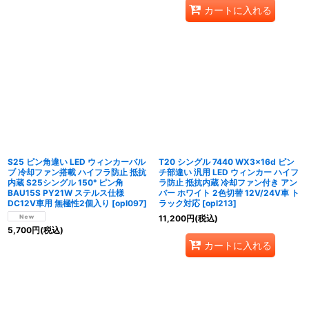
カートに入れる
S25 ピン角違い LED ウィンカーバル
T20 シングル 7440 WX3×16d ピン
ブ 冷却ファン搭載 ハイフラ防止 抵抗
チ部違い 汎用 LED ウィンカー ハイフ
内蔵 S25シングル 150° ピン角
ラ防止 抵抗内蔵 冷却ファン付き アン
BAU15S PY21W ステルス仕様
バー ホワイト 2色切替 12V/24V車 ト
DC12V車用 無極性2個入り
[
opl097
]
ラック対応
[
opl213
]
11,200
円
(税込)
5,700
円
(税込)
カートに入れる