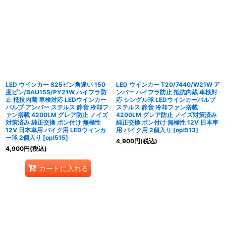
LED ウインカー S25ピン角違い 150
LED ウインカー T20/7440/W21W ア
度ピン/BAU15S/PY21W ハイフラ防
ンバー ハイフラ防止 抵抗内蔵 車検対
止 抵抗内蔵 車検対応 LEDウインカー
応 シングル球 LEDウインカーバルブ
バルブ アンバー ステルス 静音 冷却フ
ステルス 静音 冷却ファン搭載
ァン搭載 4200LM グレア防止 ノイズ
4200LM グレア防止 ノイズ対策済み
対策済み 純正交換 ポン付け 無極性
純正交換 ポン付け 無極性 12V 日本車
12V 日本車用 バイク用 LEDウィンカ
用 バイク用 2個入り
[
opl513
]
ー球 2個入り
[
opl515
]
4,900
円
(税込)
4,900
円
(税込)
カートに入れる