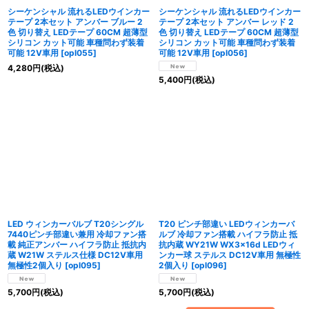
シーケンシャル 流れるLEDウインカー
シーケンシャル 流れるLEDウインカー
テープ 2本セット アンバー ブルー 2
テープ 2本セット アンバー レッド 2
色 切り替え LEDテープ 60CM 超薄型
色 切り替え LEDテープ 60CM 超薄型
シリコン カット可能 車種問わず装着
シリコン カット可能 車種問わず装着
可能 12V車用
[
opl055
]
可能 12V車用
[
opl056
]
4,280
円
(税込)
5,400
円
(税込)
LED ウィンカーバルブ T20シングル
T20 ピンチ部違い LEDウィンカーバ
7440ピンチ部違い兼用 冷却ファン搭
ルブ 冷却ファン搭載 ハイフラ防止 抵
載 純正アンバー ハイフラ防止 抵抗内
抗内蔵 WY21W WX3×16d LEDウィ
蔵 W21W ステルス仕様 DC12V車用
ンカー球 ステルス DC12V車用 無極性
無極性2個入り
[
opl095
]
2個入り
[
opl096
]
5,700
円
(税込)
5,700
円
(税込)