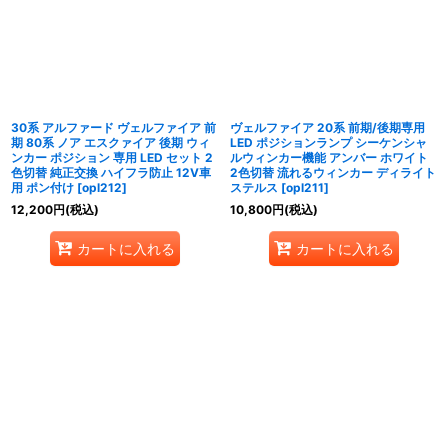
30系 アルファード ヴェルファイア 前
ヴェルファイア 20系 前期/後期専用
期 80系 ノア エスクァイア 後期 ウィ
LED ポジションランプ シーケンシャ
ンカー ポジション 専用 LED セット 2
ルウィンカー機能 アンバー ホワイト
色切替 純正交換 ハイフラ防止 12V車
2色切替 流れるウィンカー ディライト
用 ポン付け
[
opl212
]
ステルス
[
opl211
]
12,200
円
(税込)
10,800
円
(税込)
カートに入れる
カートに入れる