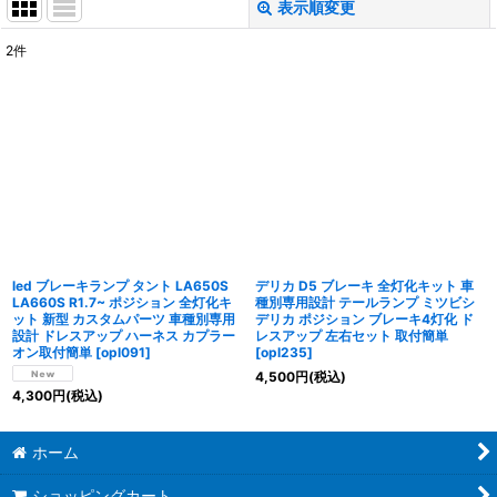
表示順変更
閉じる
2
件
表示数
:
並び順
:
絞り込む
led ブレーキランプ タント LA650S
デリカ D5 ブレーキ 全灯化キット 車
LA660S R1.7~ ポジション 全灯化キ
種別専用設計 テールランプ ミツビシ
ット 新型 カスタムパーツ 車種別専用
デリカ ポジション ブレーキ4灯化 ド
設計 ドレスアップ ハーネス カプラー
レスアップ 左右セット 取付簡単
オン取付簡単
[
opl091
]
[
opl235
]
4,500
円
(税込)
4,300
円
(税込)
ホーム
ショッピングカート