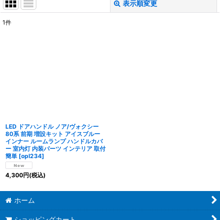
表示順変更
閉じる
1
件
表示数
:
並び順
:
絞り込む
LED ドアハンドル ノア/ヴォクシー
80系 前期 増設キット アイスブルー
インナー ルームランプ ハンドルカバ
ー 室内灯 内装パーツ インテリア 取付
簡単
[
opl234
]
4,300
円
(税込)
ホーム
ショッピングカート