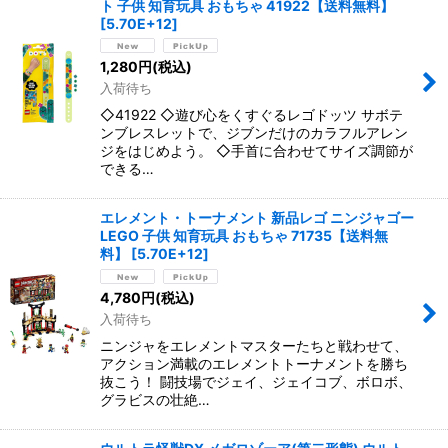
ト 子供 知育玩具 おもちゃ 41922【送料無料】
[
5.70E+12
]
1,280
円
(税込)
入荷待ち
◇41922 ◇遊び心をくすぐるレゴドッツ サボテ
ンブレスレットで、ジブンだけのカラフルアレン
ジをはじめよう。 ◇手首に合わせてサイズ調節が
できる…
エレメント・トーナメント 新品レゴ ニンジャゴー
LEGO 子供 知育玩具 おもちゃ 71735【送料無
料】
[
5.70E+12
]
4,780
円
(税込)
入荷待ち
ニンジャをエレメントマスターたちと戦わせて、
アクション満載のエレメントトーナメントを勝ち
抜こう！ 闘技場でジェイ、ジェイコブ、ボロボ、
グラビスの壮絶…