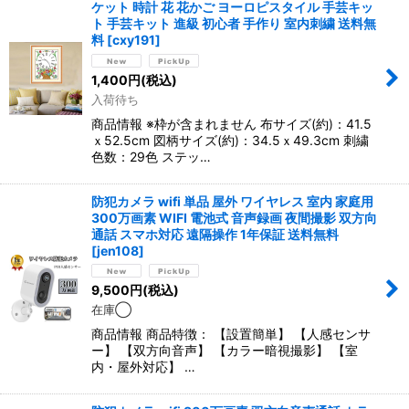
ケット 時計 花 花かご ヨーロピスタイル 手芸キッ
ト 手芸キット 進級 初心者 手作り 室内刺繍 送料無
料
[
cxy191
]
1,400
円
(税込)
入荷待ち
商品情報 ※枠が含まれません 布サイズ(約)：41.5
ｘ52.5cm 図柄サイズ(約)：34.5ｘ49.3cm 刺繍
色数：29色 ステッ…
防犯カメラ wifi 単品 屋外 ワイヤレス 室内 家庭用
300万画素 WIFI 電池式 音声録画 夜間撮影 双方向
通話 スマホ対応 遠隔操作 1年保証 送料無料
[
jen108
]
9,500
円
(税込)
在庫◯
商品情報 商品特徴： 【設置簡単】 【人感センサ
ー】 【双方向音声】 【カラー暗視撮影】 【室
内・屋外対応】 …