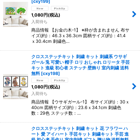
[
cxy199
]
1,080
円
(税込)
入荷待ち
商品情報 【お金の木-1】 ※枠が含まれません 布サ
イズ(約)：46.3ｘ36.3cm 図柄サイズ(約)：41.4
ｘ30.4cm 刺繍色…
クロスステッチキット 刺繍 キット 刺繍系 ウサギ
ガール 兎 可愛い 帽子 ロリ おしゃれ ロリータ 手芸
キット 進級 初心者 ステッチ 壁飾り 室内刺繍 送料
無料
[
cxy198
]
1,080
円
(税込)
入荷待ち
商品情報 【ウサギガール-1】 布サイズ(約)：30ｘ
40cm 図柄サイズ(約)：23.6ｘ34.1cm 刺繍色
数：29色 ステッチ数：…
クロスステッチキット 刺繍 キット 花 フラワー ハ
ート 愛 アイハート 手芸キット 刺繍キット 手芸 進
級 初心者 手作り 室内刺繍 ギフト 贈り物 送料無料