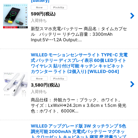
[
battery
]
599
円
(税込)
入荷待ち
新型スマホ充電バッテリー 商品名：タイムカプセ
ル バッテリー リチウム容量：3300mAh
Input:5V---1.2A Output:…
WILLED モーションセンサーライト TYPE-C 充電
式 バッテリー ディスプレイ表示 60個 LEDライト
ワイヤレス 貼り付け可能 キッチン キャビネット
カウンター ライト (2個入り)
[
WILLED-004
]
3,580
円
(税込)
入荷待ち
商品仕様： 外観カラー：ブラック、ホワイト。
サイズ：LxWxH⇒24.2cm x 3.6cm x 1.5cm 発光
色：ホワイト、6000K…
WILLED アップグレード版 3W タッチランプ 5色
調光可能 2000mAh 充電式バッテリー マグネッ
ト クローゼット キャビネット 寝室 壁 読書ランプ