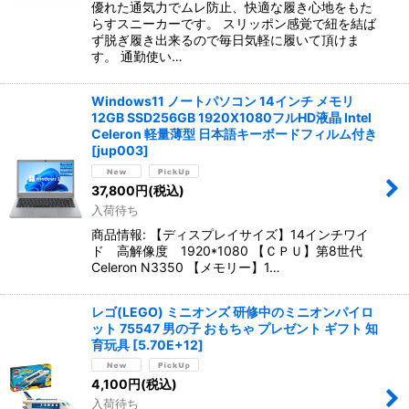
優れた通気力でムレ防止、快適な履き心地をもた
らすスニーカーです。 スリッポン感覚で紐を結ば
ず脱ぎ履き出来るので毎日気軽に履いて頂けま
す。 通勤使い…
Windows11 ノートパソコン 14インチ メモリ
12GB SSD256GB 1920X1080フルHD液晶 Intel
Celeron 軽量薄型 日本語キーボードフィルム付き
[
jup003
]
37,800
円
(税込)
入荷待ち
商品情報: 【ディスプレイサイズ】14インチワイ
ド 高解像度 1920*1080 【ＣＰＵ】第8世代
Celeron N3350 【メモリー】1…
レゴ(LEGO) ミニオンズ 研修中のミニオンパイロ
ット 75547 男の子 おもちゃ プレゼント ギフト 知
育玩具
[
5.70E+12
]
4,100
円
(税込)
入荷待ち