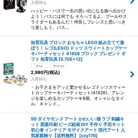
入荷待ち
ハッピー・バスで一生の思い出になる旅へ出かけ
よう！バスには何でも そろってるよ。プールやス
ライダーもあるんだ！仲良しフレンズと思いっき
り楽しもう。バス…
知育玩具 ブロック おもちゃ LEGO 組み立てて遊
ぼう！ レゴ(LEGO) ドッツ スウィートカップケー
キパーティセット 41926 ブロック プレゼント ギ
フト 知育玩具
[
5.70E+12
]
2,980
円
(税込)
入荷待ち
・お子さまをアッと驚かせるレゴドッツスウィー
トカップケーキパーティセット(41926)。アレン
ジを楽しめるカップケーキ8個、オシャレなタイ
ル、キャンド…
5D ダイヤモンド アート かわいい 猫 ラブ 刺繍キ
ット 図案印刷 ビーズ絵画 DIY 手作り 手芸キット
初心者 インテリア モザイクアート 現代アート 人
気家庭飾り【送料無料】
[
cxy176
]