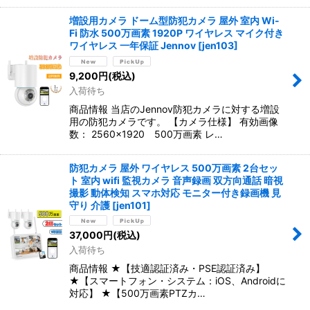
増設用カメラ ドーム型防犯カメラ 屋外 室内 Wi-
Fi 防水 500万画素 1920P ワイヤレス マイク付き
ワイヤレス 一年保証 Jennov
[
jen103
]
9,200
円
(税込)
入荷待ち
商品情報 当店のJennov防犯カメラに対する増設
用の防犯カメラです。 【カメラ仕様】 有効画像
数： 2560×1920 500万画素 レ…
防犯カメラ 屋外 ワイヤレス 500万画素 2台セッ
ト 室内 wifi 監視カメラ 音声録画 双方向通話 暗視
撮影 動体検知 スマホ対応 モニター付き録画機 見
守り 介護
[
jen101
]
37,000
円
(税込)
入荷待ち
商品情報 ★【技適認証済み・PSE認証済み】
★【スマートフォン・システム：iOS、Androidに
対応】 ★【500万画素PTZカ…