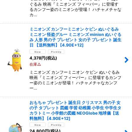
ぐるみ 映画『ミニオンズ フィーバー』に登場す
るカンフー姿のミニオンが登場！ ハチャメチャな
カ…
ミニオンズ カンフーミニオン ケビン ぬいぐるみ
ミニオン 怪盗グルー ミニオンズ minion ぬいぐる
み 人形 男の子 プレゼント 女の子 プレゼント 誕生
日 【送料無料】
[
4.90E+12
]
4,378
円
(税込)
在庫△
ミニオンズ カンフーミニオン ケビン ぬいぐるみ
映画『ミニオンズ フィーバー』に登場するカンフ
ー姿のミニオンが登場！ ハチャメチャなカンフ
ー…
おもちゃ プレゼント 誕生日 クリスマス 男の子 女
の子 タブレット 図鑑 学習 幼稚園 小学生 中学生タ
カラトミー 小学館の図鑑 NEOGlobe 地球儀【送
料無料】
[
4.90E+12
]
24,800
円
(税込)