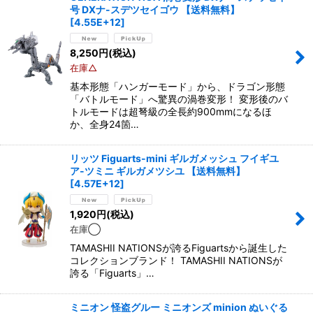
号 DXナ-スデツセイゴウ 【送料無料】
[
4.55E+12
]
8,250
円
(税込)
在庫△
基本形態「ハンガーモード」から、ドラゴン形態
「バトルモード」へ驚異の渦巻変形！ 変形後のバ
トルモードは超弩級の全長約900mmになるほ
か、全身24箇…
リッツ Figuarts-mini ギルガメッシュ フイギユ
ア-ツミニ ギルガメツシユ 【送料無料】
[
4.57E+12
]
1,920
円
(税込)
在庫◯
TAMASHII NATIONSが誇るFiguartsから誕生した
コレクションブランド！ TAMASHII NATIONSが
誇る「Figuarts」…
ミニオン 怪盗グルー ミニオンズ minion ぬいぐる