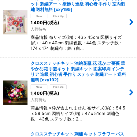
ット 刺繍アート 壁飾り進級 初心者 手作り 室内刺
繍 送料無料
[
cxy195
]
1,400
円
(税込)
入荷待ち
商品情報 布サイズ(約)：46ｘ45cm 図柄サイズ
(約)：40ｘ40cm 刺繍色数：44色 ステッチ数：
174ｘ174 刺繍布：綿（白…
クロスステッチキット 油絵花瓶 花 花かご 薔薇 華
やかな花 手芸キット 刺繍キット 図案印刷 インテ
リア 進級 初心者 手作り ステッチ 刺繍アート 送料
無料
[
cxy192
]
1,400
円
(税込)
入荷待ち
商品情報 ※枠が含まれません 布サイズ(約)：54.5
ｘ59.5cm 図柄サイズ(約)：47ｘ51cm 刺繍色
数：43色 ステッチ数：2…
クロスステッチキット 刺繍 キット フラワー バス