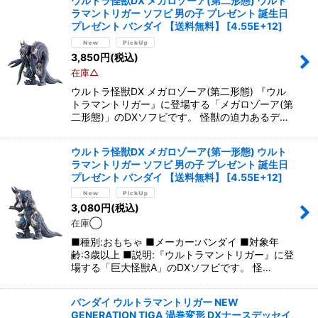
ウルトラ怪獣DX メガロゾーア(第二形態) ウルト
ラマントリガー ソフビ 男の子 プレゼント 誕生日
プレゼント バンダイ 【送料無料】
[
4.55E+12
]
3,850
円
(税込)
在庫△
ウルトラ怪獣DX メガロゾーア(第二形態) 『ウル
トラマントリガー』に登場する「メガロゾーア(第
二形態)」のDXソフビです。 怪獣の迫力あるデ…
ウルトラ怪獣DX メガロゾーア(第一形態) ウルト
ラマントリガー ソフビ 男の子 プレゼント 誕生日
プレゼント バンダイ 【送料無料】
[
4.55E+12
]
3,080
円
(税込)
在庫◯
■種別:おもちゃ ■メーカー:バンダイ ■対象年
齢:3歳以上 ■説明:『ウルトラマントリガー』に登
場する「巨大怪獣A」のDXソフビです。 怪…
バンダイ ウルトラマントリガー NEW
GENERATION TIGA 渦巻変形 DXナースデッセイ