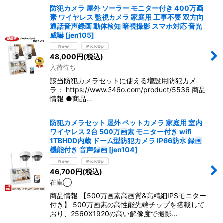
防犯カメラ 屋外 ソーラー モニター付き 400万画
素 ワイヤレス 監視カメラ 家庭用 工事不要 双方向
通話音声録画 動体検知 暗視撮影 スマホ対応 音光
威嚇
[
jen105
]
48,000
円
(税込)
入荷待ち
該当防犯カメラセットに使える増設用防犯カメ
ラ： https://www.346o.com/product/5536 商品
情報 ●商品…
防犯カメラセット 屋外 ペットカメラ 家庭用 室内
ワイヤレス 2台 500万画素 モニター付き wifi
1TBHDD内蔵 ドーム型防犯カメラ IP66防水 録画
機能付き 音声録画
[
jen104
]
46,700
円
(税込)
在庫◯
商品情報 【500万画素高画質&高精細IPSモニター
付き】 500万画素の高性能先端チップを搭載して
おり、2560X1920の高い解像度で撮影…