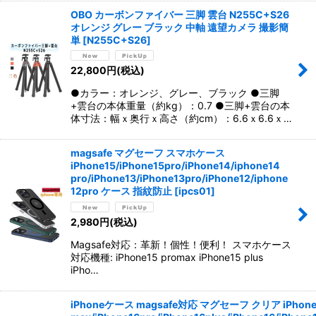
OBO カーボンファイバー 三脚 雲台 N255C+S26
オレンジ グレー ブラック 中軸 遠望カメラ 撮影簡
単
[
N255C+S26
]
22,800
円
(税込)
●カラー：オレンジ、グレー、ブラック ●三脚
+雲台の本体重量（約kg）：0.7 ●三脚+雲台の本
体寸法：幅ｘ奥行ｘ高さ（約cm）：6.6ｘ6.6ｘ…
magsafe マグセーフ スマホケース
iPhone15/iPhone15pro/iPhone14/iphone14
pro/iPhone13/iPhone13pro/iPhone12/iphone
12pro ケース 指紋防止
[
ipcs01
]
2,980
円
(税込)
Magsafe対応：革新！個性！便利！ スマホケース
対応機種: iPhone15 promax iPhone15 plus
iPho…
iPhoneケース magsafe対応 マグセーフ クリア iPhone