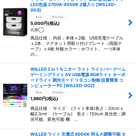
LED色温 2700K-6500K 2個入り
[
WILLED-
003
]
5,000
円
(税込)
在庫◯
商品仕様： 内容：本体ｘ2個、USB充電ケーブル
ｘ2本、マグネット用取り付けプレート（両面テ
ープ）ｘ4枚 外観カラー：ホワイト。 一つ本体
の…
WILLED 2 in 1 モニター ライト ライトバー ゲーム
ゲーミングライト 5V USB電源 RGBライト キーボ
ードライト 調光モード リモコン制御 設置簡単 コ
ンピューター PC
[
WILLED-002
]
1,980
円
(税込)
商品仕様： サイズ (ライト本体)長さ：32cm x
幅2.3cm (ケーブル) 長さ：150cm 発光色：調
光可能、変色可能 機 …
WILLED ライト 充電式 6000K 明るさ調整可能 タ