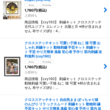
1,780
円
(税込)
入荷待ち
商品情報 【cxy193】 刺繍キット クロスステッチ
古代エジプト エレメント 太陽と月 ※枠が含まれま
せん 布サイズ(約)：4…
クロスステッチキット 可愛い子猫 ねこ 猫 可愛 お
しゃれ 刺繍キット 動物刺繍 手芸キット 刺繍キッ
ト 手芸 やり方簡単 進級 初心者 手作り 室内刺繍 送
料無料
[
cxy190
]
1,780
円
(税込)
入荷待ち
商品情報 【cxy190】 刺繍キット クロスステッチ
動物刺繍 可愛い子猫 ねこ 猫 可愛 ※枠が含まれま
せん 布サイズ(約)：…
クロスステッチキット 自由気まま ぽっちゃり猫
のんびり リラ ックスムード 刺繍キット 動物刺 繍
手芸キット やり方簡単 進級 初心者 手作り 室内 送