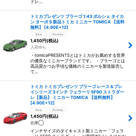
ドレ…
トミカプレゼンツ ブラーゴ 1:43 ポルシェ タイカ
ン ターボ S 新品トミカ ミニカー TOMICA 【送料
無料】
[
4.90E+12
]
1,450
円
(税込)
入荷待ち
・tomicaPRESENTSとはトミカがお薦めする世界
の優良なミニカーブランドです。 ・ブラーゴとは
高品質かつお手頃な価格のミニカーを製造販売し
て…
トミカ トミカプレゼンツ ブラーゴ レース＆プレ
イシリーズ 3インチ フェラーリ SF90 ストラダー
レ【新品】 ミニカー TOMICA 【送料無料】
[
4.90E+12
]
1,450
円
(税込)
在庫◯
インチサイズのダイキャスト製ミニカー「フェラ