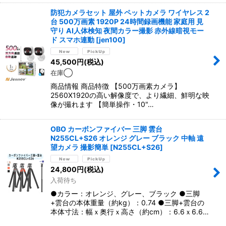
防犯カメラセット 屋外 ペットカメラ ワイヤレス 2
台 500万画素 1920P 24時間録画機能 家庭用 見
守り AI人体検知 夜間カラー撮影 赤外線暗視モー
ド スマホ連動
[
jen100
]
45,500
円
(税込)
在庫◯
商品情報 商品特徴 【500万画素カメラ】
2560X1920の高い解像度で、より繊細、鮮明な映
像が撮れます 【簡単操作・10"…
OBO カーボンファイバー 三脚 雲台
N255CL+S26 オレンジ グレー ブラック 中軸 遠
望カメラ 撮影簡単
[
N255CL+S26
]
24,800
円
(税込)
入荷待ち
●カラー：オレンジ、グレー、ブラック ●三脚
+雲台の本体重量（約kg）：0.74 ●三脚+雲台の
本体寸法：幅ｘ奥行ｘ高さ（約cm）：6.6ｘ6.6…