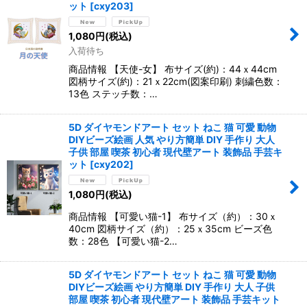
ット
[
cxy203
]
1,080
円
(税込)
入荷待ち
商品情報 【天使-女】 布サイズ(約)：44ｘ44cm
図柄サイズ(約)：21ｘ22cm(図案印刷) 刺繍色数：
13色 ステッチ数：…
5D ダイヤモンドアート セット ねこ 猫 可愛 動物
DIYビーズ絵画 人気 やり方簡単 DIY 手作り 大人
子供 部屋 喫茶 初心者 現代壁アート 装飾品 手芸キ
ット
[
cxy202
]
1,080
円
(税込)
商品情報 【可愛い猫-1】 布サイズ（約）：30ｘ
40cm 図柄サイズ（約）：25ｘ35cm ビーズ色
数：28色 【可愛い猫-2…
5D ダイヤモンドアート セット ねこ 猫 可愛 動物
DIYビーズ絵画 やり方簡単 DIY 手作り 大人 子供
部屋 喫茶 初心者 現代壁アート 装飾品 手芸キット