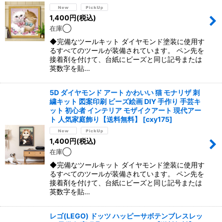
1,400
円
(税込)
在庫◯
◆完備なツールキット ダイヤモンド塗装に使用す
るすべてのツールが装備されています。 ペン先を
接着剤を付けて、台紙にビーズと同じ記号または
英数字を貼…
5D ダイヤモンド アート かわいい 猫 モナリザ 刺
繍キット 図案印刷 ビーズ絵画 DIY 手作り 手芸キ
ット 初心者 インテリア モザイクアート 現代アー
ト 人気家庭飾り【送料無料】
[
cxy175
]
1,400
円
(税込)
在庫◯
◆完備なツールキット ダイヤモンド塗装に使用す
るすべてのツールが装備されています。 ペン先を
接着剤を付けて、台紙にビーズと同じ記号または
英数字を貼…
レゴ(LEGO) ドッツ ハッピーサボテンブレスレッ