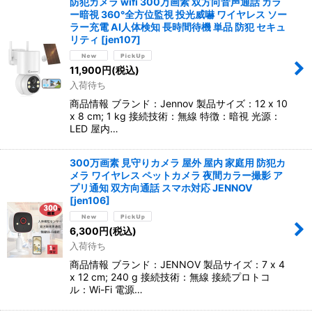
防犯カメラ wifi 300万画素 双方向音声通話 カラ
ー暗視 360°全方位監視 投光威嚇 ワイヤレス ソー
ラー充電 AI人体検知 長時間待機 単品 防犯 セキュ
リティ
[
jen107
]
11,900
円
(税込)
入荷待ち
商品情報 ブランド：Jennov 製品サイズ：12 x 10
x 8 cm; 1 kg 接続技術：無線 特徴：暗視 光源：
LED 屋内…
300万画素 見守りカメラ 屋外 屋内 家庭用 防犯カ
メラ ワイヤレス ペットカメラ 夜間カラー撮影 ア
プリ通知 双方向通話 スマホ対応 JENNOV
[
jen106
]
6,300
円
(税込)
入荷待ち
商品情報 ブランド：JENNOV 製品サイズ：7 x 4
x 12 cm; 240 g 接続技術：無線 接続プロトコ
ル：Wi-Fi 電源…