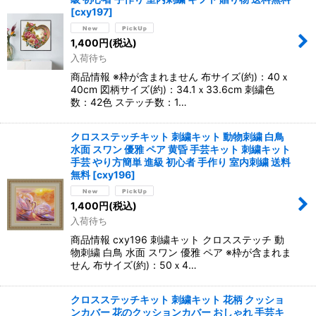
[
cxy197
]
1,400
円
(税込)
入荷待ち
商品情報 ※枠が含まれません 布サイズ(約)：40ｘ
40cm 図柄サイズ(約)：34.1ｘ33.6cm 刺繍色
数：42色 ステッチ数：1…
クロスステッチキット 刺繍キット 動物刺繍 白鳥
水面 スワン 優雅 ペア 黄昏 手芸キット 刺繍キット
手芸 やり方簡単 進級 初心者 手作り 室内刺繍 送料
無料
[
cxy196
]
1,400
円
(税込)
入荷待ち
商品情報 cxy196 刺繍キット クロスステッチ 動
物刺繍 白鳥 水面 スワン 優雅 ペア ※枠が含まれま
せん 布サイズ(約)：50ｘ4…
クロスステッチキット 刺繍キット 花柄 クッショ
ンカバー 花のクッションカバー おしゃれ 手芸キ