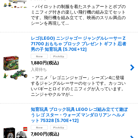
・パイロットの制服を着たスチュアートとボブの
ミニフィグ付きの楽しい飛行機の組み立てセット
です。飛行機を組み立てて、映画のスリル満点の
シーンを再現して…
レゴ(LEGO) ニンジャゴー ジャングルレーサー Z
71700 おもちゃ ブロック プレゼント ギフト 忍者
男の子 知育玩具
[
5.70E+12
]
1,880
円
(税込)
入荷待ち
・アニメ「レゴニンジャゴー」シーズン4に登場
するジャングルレーサーのセットです。カッコい
いバギーとロイドのミニフィグが入っています。
ニンジャやクルマが…
知育玩具 ブロック玩具 LEGO レゴ組み立てて遊ぼ
う レゴ スター・ウォーズ マンダロリアン ヘルメ
ット 75328
[
5.70E+12
]
7,800
円
(税込)