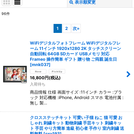
表示順変更
閉じる
96
件
表示数
:
1
2
次
»
並び順
:
WiFiデジタルフォトフレーム WiFiデジタルフレ
ーム 11インチ 1920x1280 2K タッチスクリーン
絞り込む
自動回転 64GB SDカード USBメモリ 対応
Frameo 操作簡単 ギフト 贈り物 ご両親 誕生日
[
mnk037
]
16,800
円
(税込)
入荷待ち
商品情報 仕様 画面サイズ :11インチ カラー :ブラ
ック 対応機種 :iPhone, Android スマホ 電池付属 :
無し 製…
クロスステッチキット 可愛い子猫 ねこ 猫 可愛 お
しゃれ 刺繍キット 動物刺繍 手芸キット 刺繍キッ
ト 手芸 やり方簡単 進級 初心者 手作り 室内刺繍 送
料無料
[
cxy193
]