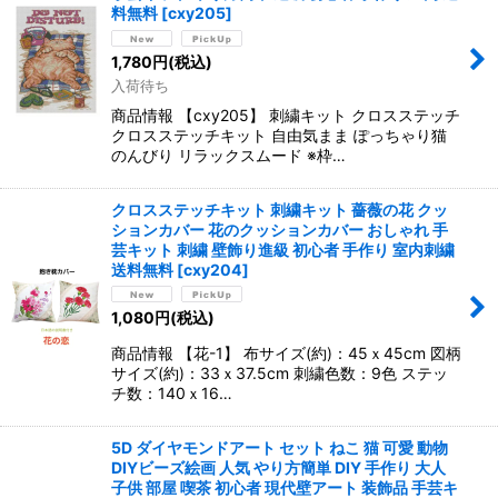
料無料
[
cxy205
]
1,780
円
(税込)
入荷待ち
商品情報 【cxy205】 刺繍キット クロスステッチ
クロスステッチキット 自由気まま ぽっちゃり猫
のんびり リラックスムード ※枠…
クロスステッチキット 刺繍キット 薔薇の花 クッ
ションカバー 花のクッションカバー おしゃれ 手
芸キット 刺繍 壁飾り進級 初心者 手作り 室内刺繍
送料無料
[
cxy204
]
1,080
円
(税込)
商品情報 【花-1】 布サイズ(約)：45ｘ45cm 図柄
サイズ(約)：33ｘ37.5cm 刺繍色数：9色 ステッ
チ数：140ｘ16…
5D ダイヤモンドアート セット ねこ 猫 可愛 動物
DIYビーズ絵画 人気 やり方簡単 DIY 手作り 大人
子供 部屋 喫茶 初心者 現代壁アート 装飾品 手芸キ