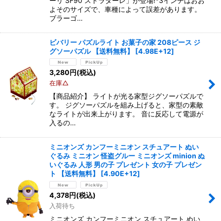
ーリ SF90 ストラダーレ」が登場!*3インチはおお
よそのサイズで、車種によって誤差があります。
ブラーゴ…
ビバリー パズルライト お菓子の家 208ピース ジ
グソーパズル 【送料無料】
[
4.98E+12
]
3,280
円
(税込)
在庫△
【商品紹介】 ライトが光る家型ジグソーパズルで
す。 ジグソーパズルを組み上げると、家型の素敵
なライトが出来上がります。 音に反応して電源が
入るの…
ミニオンズ カンフーミニオン スチュアート ぬい
ぐるみ ミニオン 怪盗グルー ミニオンズ minion ぬ
いぐるみ 人形 男の子 プレゼント 女の子 プレゼン
ト 【送料無料】
[
4.90E+12
]
4,378
円
(税込)
入荷待ち
ミニオンズ カンフーミニオン スチュアート ぬい