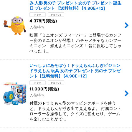
み 人形 男の子 プレゼント 女の子 プレゼント 誕生
日 プレゼント 【送料無料】
[
4.90E+12
]
4,378
円
(税込)
入荷待ち
映画『ミニオンズ フィーバー』に登場するカンフ
ー姿のミニオンが登場！ ハチャメチャなカンフー
ミニオン！燃えよミニオンズ！ 音に反応してしゃ
べったり…
いっしょにあそぼう！ドラえもんふしぎビジョン
ドラえもん 玩具 女の子 プレゼント 男の子 プレゼ
ント【送料無料】
[
4.90E+12
]
11,000
円
(税込)
入荷待ち
付属のドラえもん型のマッピングボードを使う
と、ドラえもんが浮き出て見えるよ。 付属コント
ローラーを操作して、クイズに答えたり、ゲーム
を楽しむことがで…