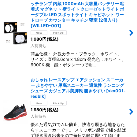
ッチランプ 内蔵 1000mAh 大容量バッテリー 粘
着式 マグネット 壁ライト クローゼットライト ポ
ータブル LED スポットライト キャビネット ワー
ドローブ カウンター キッチン 寝室 (2個入り)
[
WILLED-001
]
1,980
円
(税込)
入荷待ち
商品仕様： 外観カラー：ブラック、ホワイト。
サイズ：直径8.6cm x 1.8cm 発光色：ホワイト、
6000K 機 能：ボタン一つで明…
おしゃれ レースアップ エアクッション スニーカ
ー 歩きやすい 厚底スニーカー 通気性 ランニング
シューズ カジュアル美脚靴 履きやすい
[
xkx001-
redblk
]
1,980
円
(税込)
入荷待ち
優れた通気力でムレ防止、快適な履き心地をもた
らすスニーカーです。 スリッポン感覚で紐を結ば
ず脱ぎ履き出来るので毎日気軽に履いて頂けま