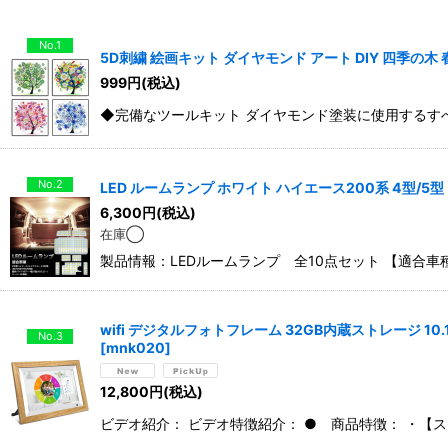
No.1
5D刺繍 絵画キット ダイヤモンド アート DIY 四季の木
999
円
(税込)
◆完備なツールキット ダイヤモンド塗装に使用するす
No.2
LED ルームランプ ホワイト ハイエース200系 4型/5型
6,300
円
(税込)
在庫◯
製品情報：LEDルームランプ 全10点セット 【適合車種】:
wifi デジタルフォトフレーム 32GB内蔵ストレージ 10
No.3
[
mnk020
]
12,800
円
(税込)
ビデオ紹介： ビデオ特徴紹介： ● 商品特徴： ・【スマホ