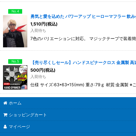
No.4
勇気と愛を込めた パワーアップ ヒーローマフラー 飲
1,510
円
(税込)
入荷待ち
7色のバリエーションに対応。 マジックテープで装着
No.5
【売り尽くしセール】ハンドスピナークロス 金属製 高速
500
円
(税込)
入荷待ち
仕様 サイズ:63*63*15(mm) 重さ:79ｇ 材質
ホーム
ショッピングカート
マイページ