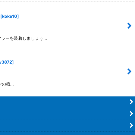
[
koke10
]
フラーを装着しましょう…
w3872
]
少の擦…