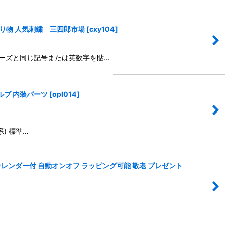
 贈り物 人気刺繍 三四郎市場
[
cxy104
]
ーズと同じ記号または英数字を貼…
バルブ 内装パーツ
[
opl014
]
系) 標準…
 使用 カレンダー付 自動オンオフ ラッピング可能 敬老 プレゼント