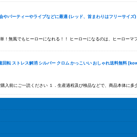
み会やパーティーやライブなどに最適 (レッド、首まわりはフリーサイズ)
簡単！無風でもヒーローになれる！！ ヒーローになるのは、ヒーローマ
回転 ストレス解消 シルバー クロム かっこいい おしゃれ送料無料
[
ko
:金属製 ※ご購入前にご一読ください １．生産過程及び検品などで、商品本体に多