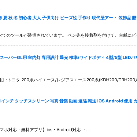
 春 夏 秋 冬 初心者 大人 子供向け ビーズ絵 手作り 現代壁アート 装飾品
べてのツールが装備されています。 ペン先を接着剤を付けて、台紙にビ
 スーパーGL用 室内灯 専用設計 爆光 標準/ワイドボディ 4型/5型 LED
トヨタ 200系ハイエース/レジアスエース200系(KDH200/TRH200
.1インチ タッチスクリーン 写真 音楽 動画 遠隔 転送 iOS Android
対応・無料アプリ】ios・Android対応 ・…