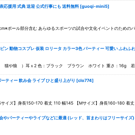
表応援用 式典 送迎 公式行事にも 送料無料
[
guoqi-mini5
]
(約)30cm※ポール部分含む あらゆるスポーツの試合や文化イベントのた
ピン 動物コスプレ 仮装 ロリータ カラー3色 パーティー 可愛い ふわふわ
 （ 猫や狼 ）耳ｘ2 色：ブラック ブラウン ホワイト 重さ：16g
パーティー 飲み会 ライブ ひと盛り上がり
[
clo774
]
】身長150-170 着丈 110 幅145 【Mサイズ】身長160-180 着丈 1
み会やパーティーやライブなどに最適 (レッド、首まわりはフリーサイズ)