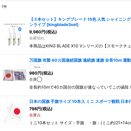
7
件
表示数
:
【３本セット】キングブレード 15色 人気 シャイニング ス
ンライブ
[
kingblade3set
]
並び順
:
9,980
円
(税込)
在庫切れ
本商品はKING BLADE X10 Vシリーズの【ス
万国旗 布製 40カ国連続国旗 連続旗 連旗 全長10m 運
980
円
(税込)
在庫◯
全長約10mで40カ国分の国旗が連なっていてこの値段
日本の国旗 手旗サイズ 10本入 ミニ スポーツ観戦 日本
798
円
(税込)
在庫△
ミニ10本セット サイズ：手旗 ・旗：(ミニ約)21×1