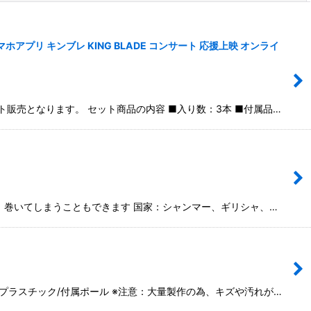
アプリ キンブレ KING BLADE コンサート 応援上映 オンライ
ット販売となります。 セット商品の内容 ■入り数：3本 ■付属品…
で、巻いてしまうこともできます 国家：シャンマー、ギリシャ、…
旗、 プラスチック/付属ポール ※注意：大量製作の為、キズや汚れが…