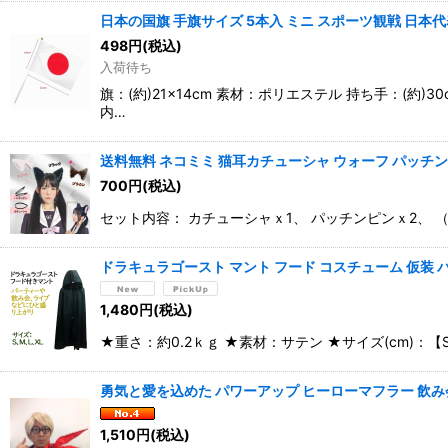
日本の国旗 手旗サイズ 5本入 ミニ スポーツ観戦 日本代
498
円
(税込)
入荷待ち
旗：(約)21×14cm 素材：ポリエステル 持ち手：
内…
送料無料 ネコミミ 猫耳カチューシャ ウォーフ パッチン
700
円
(税込)
セット内容： カチューシャｘ1、 パッチンピンｘ2、
ドラキュラゴースト マント フード コスチューム 仮装 
1,480
円
(税込)
★重さ：約0.2ｋｇ ★素材：サテン ★サイズ(cm)：【Sサイズ
勇気と愛を込めた パワーアップ ヒーローマフラー 飲
1,510
円
(税込)