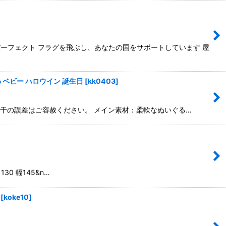
めのパーフェクト フラグを飛ぶし、あなたの国をサポートしています 屋
 ベビー ハロウイン 誕生日
[
kk0403
]
 若干の誤差はご容赦ください。 メイン素材：柔軟なぬいぐる…
30 幅145&n…
[
koke10
]