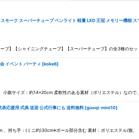
モーク スーパーチューブ ペンライト 軽量 LED 王冠 メモリー機能 スマホ
絞り込む
モークチューブ】【シャイニングチューブ】【スーパーチューブ】の全3種のセ
動会 イベント パーティ
[
koke6
]
！ 小旗サイズ：約14×20cm 柔軟性のある素材（ポリエステル）なの
代表応援用 式典 送迎 公式行事にも 送料無料
[
guoqi-mini10
]
4cm 、持ち手：(ミニ約)30cm※ポール部分含む 素材：ポリエステル/