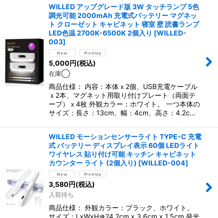
WILLED アップグレード版 3W タッチランプ 5色
調光可能 2000mAh 充電式バッテリー マグネッ
ト クローゼット キャビネット 寝室 壁 読書ランプ
LED色温 2700K-6500K 2個入り
[
WILLED-
003
]
5,000
円
(税込)
在庫◯
商品仕様： 内容：本体ｘ2個、USB充電ケーブル
ｘ2本、マグネット用取り付けプレート（両面テ
ープ）ｘ4枚 外観カラー：ホワイト。 一つ本体の
サイズ：長さ：13cm、幅：4cm、高さ：4.2c…
WILLED モーションセンサーライト TYPE-C 充電
式 バッテリー ディスプレイ表示 60個 LEDライト
ワイヤレス 貼り付け可能 キッチン キャビネット
カウンター ライト (2個入り)
[
WILLED-004
]
3,580
円
(税込)
入荷待ち
商品仕様： 外観カラー：ブラック、ホワイト。
サイズ：LxWxH⇒24.2cm x 3.6cm x 1.5cm 発光