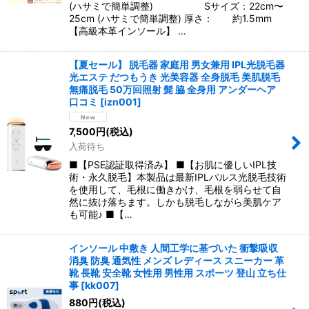
(ハサミで簡単調整) Sサイズ：22cm〜
25cm (ハサミで簡単調整) 厚さ： 約1.5mm
【高級本革インソール】 …
【夏セール】 脱毛器 家庭用 男女兼用 IPL光脱毛器
光エステ だつもうき 光美容器 全身脱毛 美肌脱毛
無痛脱毛 50万回照射 髭 脇 全身用 アンダーヘア
口コミ
[
izn001
]
7,500
円
(税込)
入荷待ち
■【PSE認証取得済み】 ■【お肌に優しいIPL技
術・永久脱毛】本製品は最新IPLパルス光脱毛技術
を使用して、毛根に働きかけ、毛根を弱らせて自
然に抜け落ちます。しかも脱毛しながら美肌ケア
も可能♪ ■【…
インソール 中敷き 人間工学に基づいた 衝撃吸収
消臭 防臭 通気性 メンズ レディース スニーカー 革
靴 長靴 安全靴 女性用 男性用 スポーツ 登山 立ち仕
事
[
kk007
]
880
円
(税込)