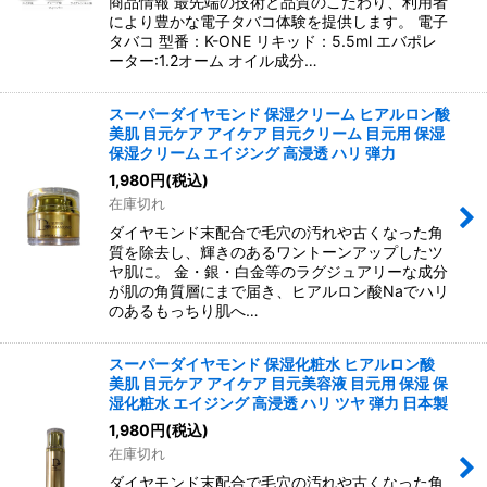
商品情報 最先端の技術と品質のこだわり、利用者
により豊かな電子タバコ体験を提供します。 電子
タバコ 型番：K-ONE リキッド：5.5ml エバポレ
ーター:1.2オーム オイル成分…
スーパーダイヤモンド 保湿クリーム ヒアルロン酸
美肌 目元ケア アイケア 目元クリーム 目元用 保湿
保湿クリーム エイジング 高浸透 ハリ 弾力
1,980
円
(税込)
在庫切れ
ダイヤモンド末配合で毛穴の汚れや古くなった角
質を除去し、輝きのあるワントーンアップしたツ
ヤ肌に。 金・銀・白金等のラグジュアリーな成分
が肌の角質層にまで届き、ヒアルロン酸Naでハリ
のあるもっちり肌へ…
スーパーダイヤモンド 保湿化粧水 ヒアルロン酸
美肌 目元ケア アイケア 目元美容液 目元用 保湿 保
湿化粧水 エイジング 高浸透 ハリ ツヤ 弾力 日本製
1,980
円
(税込)
在庫切れ
ダイヤモンド末配合で毛穴の汚れや古くなった角