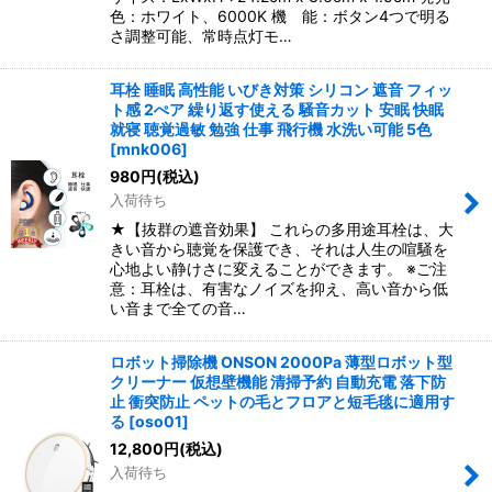
色：ホワイト、6000K 機 能：ボタン4つで明る
さ調整可能、常時点灯モ…
耳栓 睡眠 高性能 いびき対策 シリコン 遮音 フィッ
ト感 2ぺア 繰り返す使える 騒音カット 安眠 快眠
就寝 聴覚過敏 勉強 仕事 飛行機 水洗い可能 5色
[
mnk006
]
980
円
(税込)
入荷待ち
★【抜群の遮音効果】 これらの多用途耳栓は、大
きい音から聴覚を保護でき、それは人生の喧騒を
心地よい静けさに変えることができます。 ※ご注
意：耳栓は、有害なノイズを抑え、高い音から低
い音まで全ての音…
ロボット掃除機 ONSON 2000Pa 薄型ロボット型
クリーナー 仮想壁機能 清掃予約 自動充電 落下防
止 衝突防止 ペットの毛とフロアと短毛毯に適用す
る
[
oso01
]
12,800
円
(税込)
入荷待ち