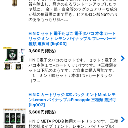
質を除去し、輝きのあるワントーンアップしたツ
ヤ肌に。 金・銀・白金等のラグジュアリーな成分
が肌の角質層にまで届き、ヒアルロン酸Naでハリ
のあるもっちり肌へ…
HiNIC セット 電子たばこ 電子タバコ 本体 カート
リッジ ミント レモン パイナップル フレーバー三
種類 選択可
[
liq003
]
3,600
円
(税込)
HiNIC電子タバコのセットです。 セット：電子タ
バコ本体１つ+カードリッジ1つです。 ※三種類セ
ットは下記のようです。ご自由に購入可能です。
1. ミント味セット：本体1つ+カードリッジ
（フ…
HiNIC カートリッジ 3本 パック ミントMint レモ
ンLemon パイナップルPineapple 三種類 選択可
[
liq002
]
5,600
円
(税込)
HiNIC META POD交換用カートリッジです。 三種
類の味タイプ（ミント、レモン、パイナップル）