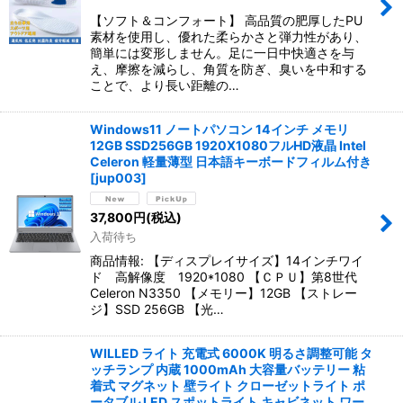
【ソフト＆コンフォート】 高品質の肥厚したPU
素材を使用し、優れた柔らかさと弾力性があり、
簡単には変形しません。足に一日中快適さを与
え、摩擦を減らし、角質を防ぎ、臭いを中和する
ことで、より長い距離の…
Windows11 ノートパソコン 14インチ メモリ
12GB SSD256GB 1920X1080フルHD液晶 Intel
Celeron 軽量薄型 日本語キーボードフィルム付き
[
jup003
]
37,800
円
(税込)
入荷待ち
商品情報: 【ディスプレイサイズ】14インチワイ
ド 高解像度 1920*1080 【ＣＰＵ】第8世代
Celeron N3350 【メモリー】12GB 【ストレー
ジ】SSD 256GB 【光…
WILLED ライト 充電式 6000K 明るさ調整可能 タ
ッチランプ 内蔵 1000mAh 大容量バッテリー 粘
着式 マグネット 壁ライト クローゼットライト ポ
ータブル LED スポットライト キャビネット ワー