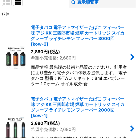
表示順変更
閉じる
17
件
表示数
:
電子タバコ 電子アトマイザー たばこ フィーバー
味 アジ KK 三四郎市場 煙草 カートリッジ スイカ
並び順
:
グレープ ライチレモン フレーバー 3000回
[
kow-2
]
2,880
円
(税込)
絞り込む
希望小売価格
:
2,680
円
商品情報 最先端の技術と品質のこだわり、利用者
により豊かな電子タバコ体験を提供します。 電子
タバコ 型番：K-TWO リキッド：8ml エバポレー
ター:1.0オーム オイル成分:食…
電子タバコ 電子アトマイザー たばこ フィーバー
味 アジ KK 三四郎市場 煙草 カートリッジ スイカ
グレープ ライチレモン フレーバー 2000回
[
kow-1
]
2,880
円
(税込)
希望小売価格
:
2,680
円