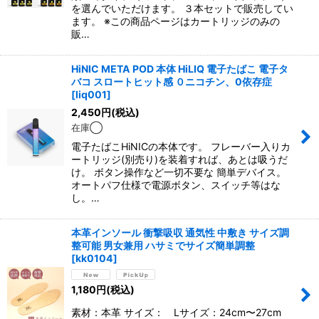
を選んでいただけます。 ３本セットで販売してい
ます。 ※この商品ページはカートリッジのみの
販…
HiNIC META POD 本体 HiLIQ 電子たばこ 電子タ
バコ スロートヒット感 ０ニコチン、0依存症
[
liq001
]
2,450
円
(税込)
在庫◯
電子たばこHiNICの本体です。 フレーバー入りカ
ートリッジ(別売り)を装着すれば、あとは吸うだ
け。 ボタン操作など一切不要な 簡単デバイス。
オートパフ仕様で電源ボタン、スイッチ等はな
し。…
本革インソール 衝撃吸収 通気性 中敷き サイズ調
整可能 男女兼用 ハサミでサイズ簡単調整
[
kk0104
]
1,180
円
(税込)
素材：本革 サイズ： Lサイズ：24cm〜27cm