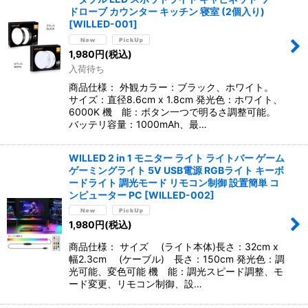
ドローブ カウンター キッチン 寝室 (2個入り)
[
WILLED-001
]
1,980
円
(税込)
入荷待ち
商品仕様： 外観カラー：ブラック、ホワイト。
サイズ：直径8.6cm x 1.8cm 発光色：ホワイト、
6000K 機 能：ボタン一つで明るさ調整可能。
バッテリ容量：1000mAh、最…
WILLED 2 in 1 モニター ライト ライトバー ゲーム
ゲーミングライト 5V USB電源 RGBライト キーボ
ードライト 調光モード リモコン制御 設置簡単 コ
ンピューター PC
[
WILLED-002
]
1,980
円
(税込)
商品仕様： サイズ (ライト本体)長さ：32cm x
幅2.3cm (ケーブル) 長さ：150cm 発光色：調
光可能、変色可能 機 能：調光スピード調整、モ
ード変更、リモコン制御、設…