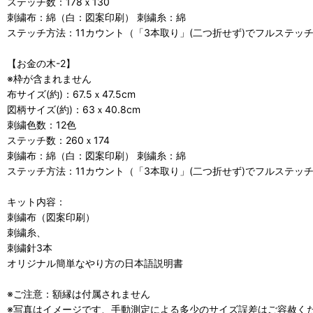
ステッチ数：178ｘ130
刺繍布：綿（白：図案印刷） 刺繍糸：綿
ステッチ方法：11カウント（「3本取り」(二つ折せず)でフルステッ
【お金の木-2】
※枠が含まれません
布サイズ(約)：67.5ｘ47.5cm
図柄サイズ(約)：63ｘ40.8cm
刺繍色数：12色
ステッチ数：260ｘ174
刺繍布：綿（白：図案印刷） 刺繍糸：綿
ステッチ方法：11カウント（「3本取り」(二つ折せず)でフルステッ
キット内容：
刺繍布（図案印刷）
刺繍糸、
刺繍針3本
オリジナル簡単なやり方の日本語説明書
※ご注意：額縁は付属されません
※写真はイメージです、手動測定による多少のサイズ誤差はご容赦く