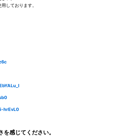
使用しております。
z6c
EbYALu_I
sb0
i-hrEvL0
さを感じてください。