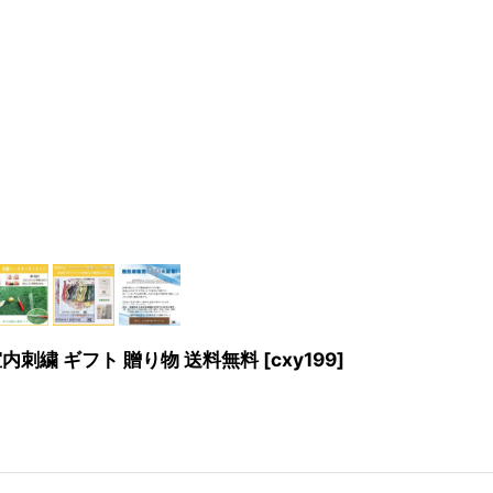
室内刺繍 ギフト 贈り物 送料無料
[
cxy199
]