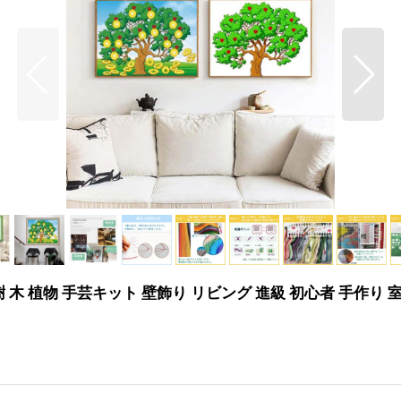
 木 植物 手芸キット 壁飾り リビング 進級 初心者 手作り 