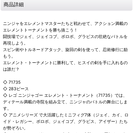
商品詳細
ニンジャをエレメントマスターたちと戦わせて、アクション満載の
エレメントトーナメントを勝ち抜こう！
闘技場でジェイ、ジェイコブ、ボロボ、グラビスの壮絶なバトルを
再現しよう。
スピン術やトルネードアタック、旋回の剣を使って、忍術修行に励
もう。
エレメント・トーナメントに勝利して、ヒスイの剣を手に入れるの
は誰だ？
◇ 71735
◇ 283ピース
◇ レゴ ニンジャゴー エレメント・トーナメント（71735）では、
ディテール満載の寺院を組み立て、ニンジャのバトルの舞台にしま
す。
◇ アニメシリーズ で大活躍したミニフィグ7体（ジェイ、カイ、ロ
イド・レガシー、ボロボ、ジェイコブ、グラビス、アイザー）たち
が勢ぞろい。