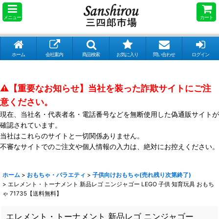
メニュー
カート
ホーム
会社案内
商品検索
お気に入り
問い合わせ
ログイン
⚠️【重要なお知らせ】当社を装った詐欺サイトにご注
意ください。
現在、当社名・代表者名・電話番号などを無断使用した偽通販サイトが
確認されています。
当社はこれらのサイトと一切関係ありません。
不審なサイトでのご注文や個人情報の入力は、絶対にお控えください。
ホーム
>
おもちゃ・バラエティ
>
子供向けおもちゃ(売れ残り次第終了)
>
エレメント・トーナメント 新品レゴ ニンジャゴー LEGO 子供 知育玩具 おもち
ゃ 71735【送料無料】
エレメント・トーナメント 新品レゴ ニンジャゴー