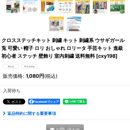
クロスステッチキット 刺繍 キット 刺繍系 ウサギガール
兎 可愛い 帽子 ロリ おしゃれ ロリータ 手芸キット 進級
初心者 ステッチ 壁飾り 室内刺繍 送料無料
[
cxy198
]
販売価格
:
1,080
円
(税込)
入荷待ち
Facebookでシェア
返品特約に関する重要事項
お問い合わせ