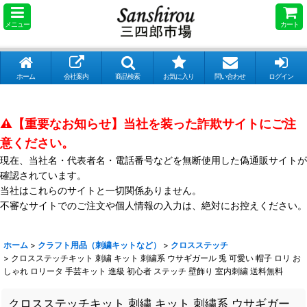
メニュー
カート
ホーム
会社案内
商品検索
お気に入り
問い合わせ
ログイン
⚠️【重要なお知らせ】当社を装った詐欺サイトにご注
意ください。
現在、当社名・代表者名・電話番号などを無断使用した偽通販サイトが
確認されています。
当社はこれらのサイトと一切関係ありません。
不審なサイトでのご注文や個人情報の入力は、絶対にお控えください。
ホーム
>
クラフト用品（刺繍キットなど）
>
クロスステッチ
>
クロスステッチキット 刺繍 キット 刺繍系 ウサギガール 兎 可愛い 帽子 ロリ お
しゃれ ロリータ 手芸キット 進級 初心者 ステッチ 壁飾り 室内刺繍 送料無料
クロスステッチキット 刺繍 キット 刺繍系 ウサギガー