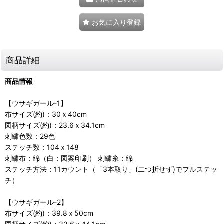
お気に入り登録
商品詳細
商品情報
【ウサギガール-1】
布サイズ(約)：30ｘ40cm
図柄サイズ(約)：23.6ｘ34.1cm
刺繍色数：29色
ステッチ数：104ｘ148
刺繍布：綿（白：図案印刷） 刺繍糸：綿
ステッチ方法：11カウント（「3本取り」(二つ折せず)でフルステッ
チ）
【ウサギガール-2】
布サイズ(約)：39.8ｘ50cm