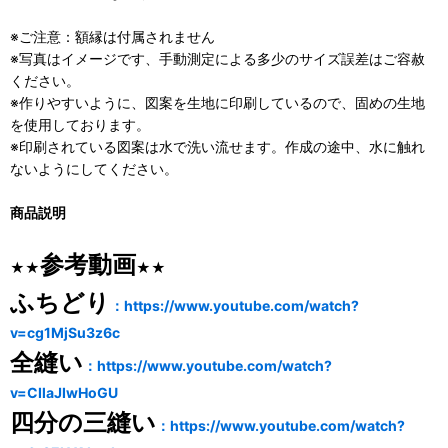
※ご注意：額縁は付属されません
※写真はイメージです、手動測定による多少のサイズ誤差はご容赦
ください。
※作りやすいように、図案を生地に印刷しているので、固めの生地
を使用しております。
※印刷されている図案は水で洗い流せます。作成の途中、水に触れ
ないようにしてください。
商品説明
参考動画
★★
★★
ふちどり
：https://www.youtube.com/watch?
v=cg1MjSu3z6c
全縫い
：https://www.youtube.com/watch?
v=CIlaJIwHoGU
四分の三縫い
：https://www.youtube.com/watch?