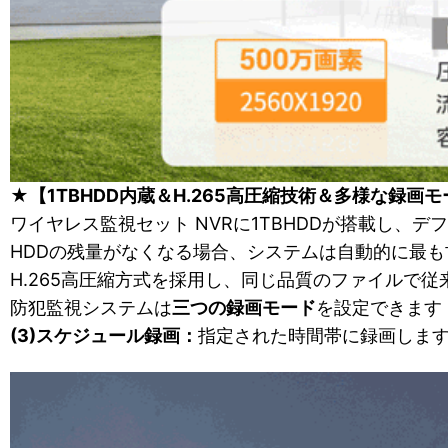
★【1TBHDD内蔵＆H.265高圧縮技術＆多様な録画
ワイヤレス監視セット NVRに1TBHDDが搭載し、
HDDの残量がなくなる場合、システムは自動的に最
H.265高圧縮方式を採用し、同じ品質のファイルで従
防犯監視システムは
三つの録画モード
を設定できます
(3)スケジュール録画：
指定された時間帯に録画しま