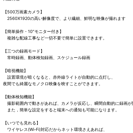
【500万画素カメラ】
2560X1920の高い解像度で、より繊細、鮮明な映像が撮れます
【簡単操作・10"モニター付き】
複雑な配線工事など一切不要で簡単に設置できます。
【三つの録画モード】
常時録画、動体検知録画、スケジュール録画
【暗視機能】
設置環境が暗くなると、赤外線ライトが自動的に点灯し、
夜間でも綺麗なモノクロ映像を映すことができます。
【動体検知機能】
撮影範囲内で動きがあれば、カメラが反応し、瞬間自動的に録画が
また，簡単な設定をすると端末への通知も可能になります。
【いつでも見れる】
ワイヤレス(Wi-Fi)対応だからネット環境さえあれば、