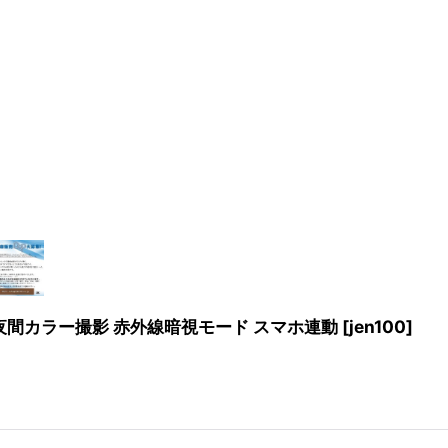
知 夜間カラー撮影 赤外線暗視モード スマホ連動
[
jen100
]