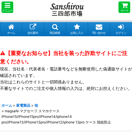
メニュー
カート
ホーム
会社案内
商品検索
お気に入り
問い合わせ
ログイン
⚠️【重要なお知らせ】当社を装った詐欺サイトにご注
意ください。
現在、当社名・代表者名・電話番号などを無断使用した偽通販サイトが
確認されています。
当社はこれらのサイトと一切関係ありません。
不審なサイトでのご注文や個人情報の入力は、絶対にお控えください。
ホーム
>
家電製品
>
他
>
magsafe マグセーフ スマホケース
iPhone15/iPhone15pro/iPhone14/iphone14
pro/iPhone13/iPhone13pro/iPhone12/iphone 12pro ケース 指紋防止