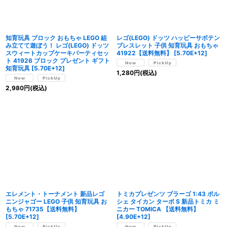
知育玩具 ブロック おもちゃ LEGO 組
レゴ(LEGO) ドッツ ハッピーサボテン
み立てて遊ぼう！ レゴ(LEGO) ドッツ
ブレスレット 子供 知育玩具 おもちゃ
スウィートカップケーキパーティセッ
41922【送料無料】
[
5.70E+12
]
ト 41926 ブロック プレゼント ギフト
知育玩具
[
5.70E+12
]
1,280
円
(税込)
2,980
円
(税込)
エレメント・トーナメント 新品レゴ
トミカプレゼンツ ブラーゴ 1:43 ポル
ニンジャゴー LEGO 子供 知育玩具 お
シェ タイカン ターボ S 新品トミカ ミ
もちゃ 71735【送料無料】
ニカー TOMICA 【送料無料】
[
5.70E+12
]
[
4.90E+12
]