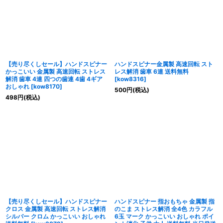
【売り尽くしセール】ハンドスピナー
ハンドスピナー金属製 高速回転 スト
かっこいい 金属製 高速回転 ストレス
レス解消 歯車 6連 送料無料
解消 歯車 4連 四つの歯連 4歯 4ギア
[
kow8316
]
おしゃれ
[
kow8170
]
500
円
(税込)
498
円
(税込)
【売り尽くしセール】ハンドスピナー
ハンドスピナー 指おもちゃ 金属製 指
クロス 金属製 高速回転 ストレス解消
のこま ストレス解消 全4色 カラフル
シルバー クロム かっこいい おしゃれ
6玉 マーク かっこいい おしゃれ ポイ