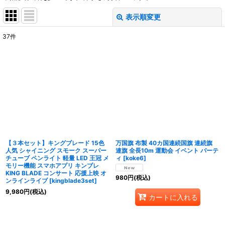
表示順変更
閉じる
37
件
サブカテゴリ
:
表示数
:
並び順
:
絞り込む
【３本セット】キングブレード 15色
万国旗 布製 40カ国連続国旗 連続旗
人気 シャイニング スモーク スーパー
連旗 全長10m 運動会 イベント パーテ
チューブ ペンライト 軽量 LED 王冠 メ
ィ
[
koke6
]
モリー機能 スマホアプリ キンブレ
KING BLADE コンサート 応援上映 オ
980
円
(税込)
ンラインライブ
[
kingblade3set
]
9,980
円
(税込)
カートに入れる