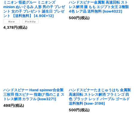
ミニオン 怪盗グルー ミニオンズ
ハンドスピナー金属製 高速回転 スト
minion ぬいぐるみ 人形 男の子 プレゼ
レス解消 腿 もも エジプト女王 2種類
ント 女の子 プレゼント 誕生日 プレゼ
4色 レア品 送料無料
[
kow4022
]
ント 【送料無料】
[
4.90E+12
]
500
円
(税込)
4,378
円
(税込)
ハンドスピナー Hand spinner合金製
ハンドスピナーたまじゅうはち 金属製
三枚羽 指スピナー 指遊び 指のこま ス
高速回転 ストレス解消 フラミンゴ 四
トレス解消 カラフル
[
kow3271
]
色 ブラック レッド パープル ゴールド
送料無料
[
kow-3196
]
498
円
(税込)
500
円
(税込)