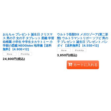
おもちゃ プレゼント 誕生日 クリスマ
ウルトラ怪獣DX メガロゾーア(第二形
ス 男の子 女の子 タブレット 図鑑 学習
態) ウルトラマントリガー ソフビ 男の
幼稚園 小学生 中学生タカラトミー 小
子 プレゼント 誕生日 プレゼント バン
学館の図鑑 NEOGlobe 地球儀【送料
ダイ 【送料無料】
[
4.55E+12
]
無料】
[
4.90E+12
]
3,850
円
(税込)
24,800
円
(税込)
カートに入れる