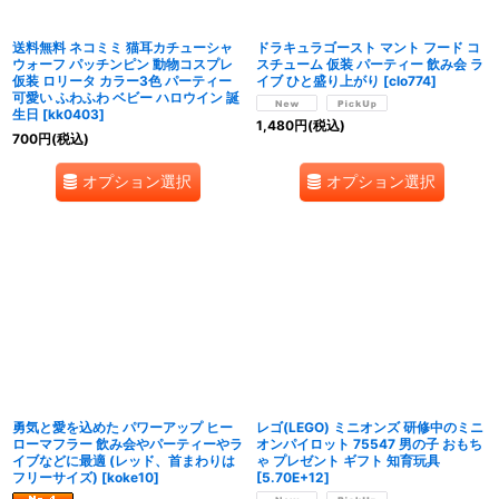
送料無料 ネコミミ 猫耳カチューシャ
ドラキュラゴースト マント フード コ
ウォーフ パッチンピン 動物コスプレ
スチューム 仮装 パーティー 飲み会 ラ
仮装 ロリータ カラー3色 パーティー
イブ ひと盛り上がり
[
clo774
]
可愛い ふわふわ ベビー ハロウイン 誕
生日
[
kk0403
]
1,480
円
(税込)
700
円
(税込)
オプション選択
オプション選択
勇気と愛を込めた パワーアップ ヒー
レゴ(LEGO) ミニオンズ 研修中のミニ
ローマフラー 飲み会やパーティーやラ
オンパイロット 75547 男の子 おもち
イブなどに最適 (レッド、首まわりは
ゃ プレゼント ギフト 知育玩具
フリーサイズ)
[
koke10
]
[
5.70E+12
]