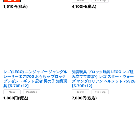
1,510
円
(税込)
4,100
円
(税込)
レゴ(LEGO) ニンジャゴー ジャングル
知育玩具 ブロック玩具 LEGO レゴ組
レーサー Z 71700 おもちゃ ブロック
み立てて遊ぼう レゴ スター・ウォー
プレゼント ギフト 忍者 男の子 知育玩
ズ マンダロリアン ヘルメット 75328
具
[
5.70E+12
]
[
5.70E+12
]
1,880
円
(税込)
7,800
円
(税込)