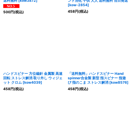
送料無料
[
kow3872
]
ント消化 子供 大人 送料無料 当日発送
[
kow-2854
]
458
円
(税込)
500
円
(税込)
ハンドスピナー 方位磁針 金属製 高速
「送料無料」ハンドスピナー Hand
回転 ストレス解消 取り外し ウィジェ
spinner合金製 新型 指スピナー 指遊
ット クロム
[
kow4039
]
び 指のこま ストレス解消
[
kow8576
]
458
円
(税込)
458
円
(税込)