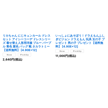
リカちゃん にじキュンカール ドレス
いっしょにあそぼう！ドラえもんふし
セット アイシーコーデ ドレスシリー
ぎビジョン ドラえもん 玩具 女の子 プ
ズ 着せ替え人形用洋服 ブルー パープ
レゼント 男の子 プレゼント【送料無
ル 青色 紫色 バッグ 靴 タカラトミー
料】
[
4.90E+12
]
【送料無料】
[
4.90E+12
]
11,000
円
(税込)
2,640
円
(税込)