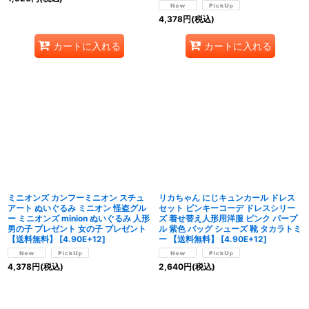
4,378
円
(税込)
カートに入れる
カートに入れる
ミニオンズ カンフーミニオン スチュ
リカちゃん にじキュンカール ドレス
アート ぬいぐるみ ミニオン 怪盗グル
セット ピンキーコーデ ドレスシリー
ー ミニオンズ minion ぬいぐるみ 人形
ズ 着せ替え人形用洋服 ピンク パープ
男の子 プレゼント 女の子 プレゼント
ル 紫色 バッグ シューズ 靴 タカラトミ
【送料無料】
[
4.90E+12
]
ー 【送料無料】
[
4.90E+12
]
4,378
円
(税込)
2,640
円
(税込)