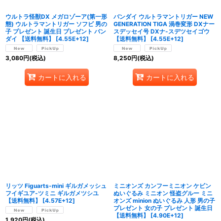
ウルトラ怪獣DX メガロゾーア(第一形
バンダイ ウルトラマントリガー NEW
態) ウルトラマントリガー ソフビ 男の
GENERATION TIGA 渦巻変形 DXナー
子 プレゼント 誕生日 プレゼント バン
スデッセイ号 DXナ-スデツセイゴウ
ダイ 【送料無料】
[
4.55E+12
]
【送料無料】
[
4.55E+12
]
3,080
円
(税込)
8,250
円
(税込)
カートに入れる
カートに入れる
リッツ Figuarts-mini ギルガメッシュ
ミニオンズ カンフーミニオン ケビン
フイギユア-ツミニ ギルガメツシユ
ぬいぐるみ ミニオン 怪盗グルー ミニ
【送料無料】
[
4.57E+12
]
オンズ minion ぬいぐるみ 人形 男の子
プレゼント 女の子 プレゼント 誕生日
【送料無料】
[
4.90E+12
]
1,920
円
(税込)