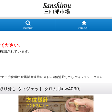
商品検索
お気に入り
意ください。
確認されています。
ナー 方位磁針 金属製 高速回転 ストレス解消 取り外し ウィジェット クロム
 取り外し ウィジェット クロム
[
kow4039
]