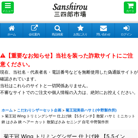
メニュー
カート
ホーム
会社案内
商品検索
お気に入り
問い合わせ
ログイン
⚠️【重要なお知らせ】当社を装った詐欺サイトにご注
意ください。
現在、当社名・代表者名・電話番号などを無断使用した偽通販サイトが
確認されています。
当社はこれらのサイトと一切関係ありません。
不審なサイトでのご注文や個人情報の入力は、絶対にお控えください。
ホーム
>
こだわりシザーセット企画
>
菊王冠美容ハサミ(中野製作所)
>
菊王冠 Wing トリミングシザー 仕上げ鋏 【5.5インチ】散髪 ハサミ ミニカット
鋏 はさみ 鋏 ヘアー カット 散髪ばさみ セニング 自宅 中野製作所
菊王冠 Wing トリミングシザー 仕上げ鋏 【5.5イン