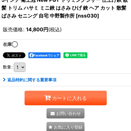
髪 トリム ハサミ ミニ鋏 はさみ ひげ 鋏 ヘア カット 散髪
ばさみ セニング 自宅 中野製作所
[
nss030
]
販売価格
:
14,800
円
(税込)
在庫◯
Facebookでシェア
数量
:
返品特約に関する重要事項
カートに入れる
お問い合わせ
お気に入り登録