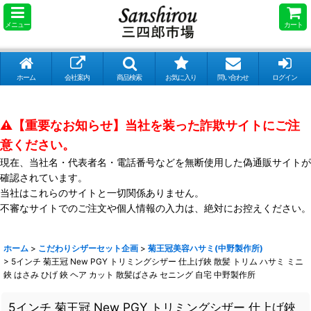
メニュー
カート
ホーム
会社案内
商品検索
お気に入り
問い合わせ
ログイン
⚠️【重要なお知らせ】当社を装った詐欺サイトにご注
意ください。
現在、当社名・代表者名・電話番号などを無断使用した偽通販サイトが
確認されています。
当社はこれらのサイトと一切関係ありません。
不審なサイトでのご注文や個人情報の入力は、絶対にお控えください。
ホーム
>
こだわりシザーセット企画
>
菊王冠美容ハサミ(中野製作所)
>
5インチ 菊王冠 New PGY トリミングシザー 仕上げ鋏 散髪 トリム ハサミ ミニ
鋏 はさみ ひげ 鋏 ヘア カット 散髪ばさみ セニング 自宅 中野製作所
5インチ 菊王冠 New PGY トリミングシザー 仕上げ鋏