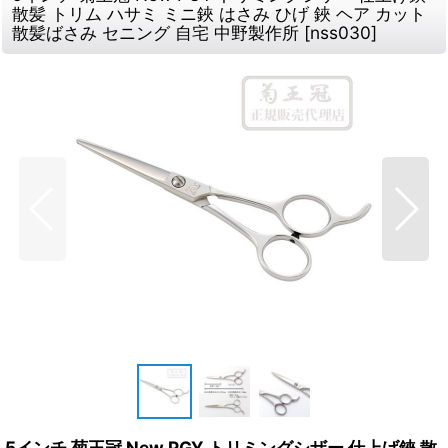
散髪 トリム ハサミ ミニ鋏 はさみ ひげ 鋏 ヘア カット
散髪ばさみ セニング 自宅 中野製作所
[
nss030
]
5インチ 菊王冠 New PGY トリミングシザー 仕上げ鋏 散