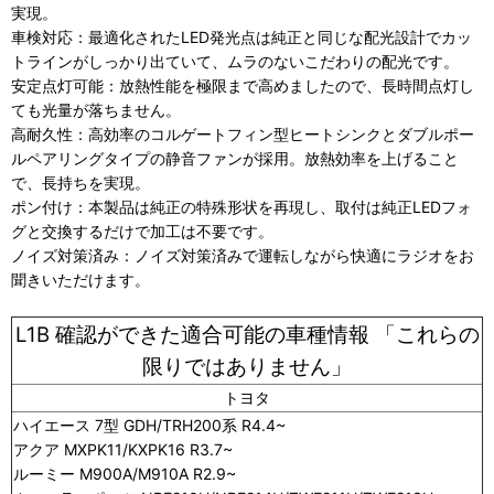
実現。
車検対応：最適化されたLED発光点は純正と同じな配光設計でカッ
トラインがしっかり出ていて、ムラのないこだわりの配光です。
安定点灯可能：放熱性能を極限まで高めましたので、長時間点灯し
ても光量が落ちません。
高耐久性：高効率のコルゲートフィン型ヒートシンクとダブルポー
ルペアリングタイプの静音ファンが採用。放熱効率を上げること
で、長持ちを実現。
ポン付け：本製品は純正の特殊形状を再現し、取付は純正LEDフォ
グと交換するだけで加工は不要です。
ノイズ対策済み：ノイズ対策済みで運転しながら快適にラジオをお
聞きいただけます。
L1B 確認ができた適合可能の車種情報 「これらの
限りではありません」
トヨタ
ハイエース 7型 GDH/TRH200系 R4.4~
アクア MXPK11/KXPK16 R3.7~
ルーミー M900A/M910A R2.9~