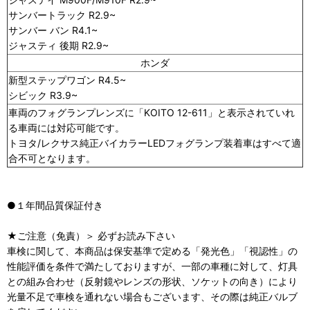
サンバートラック R2.9~
サンバー バン R4.1~
ジャスティ 後期 R2.9~
ホンダ
新型ステップワゴン R4.5~
シビック R3.9~
車両のフォグランプレンズに「KOITO 12-611」と表示されていれ
る車両には対応可能です。
トヨタ/レクサス純正バイカラーLEDフォグランプ装着車はすべて適
合不可となります。
●１年間品質保証付き
★ご注意（免責）＞ 必ずお読み下さい
車検に関して、本商品は保安基準で定める「発光色」「視認性」の
性能評価を条件で満たしておりますが、一部の車種に対して、灯具
との組み合わせ（反射鏡やレンズの形状、ソケットの向き）により
光量不足で車検を通れない場合もございます、その際は純正バルブ