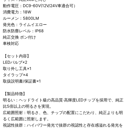
動作電圧：DC9-60V(12V/24V車適合可）
消費電力：18W
ルーメン：5800LM
発光色：ライムイエロー
防水防塵レベル：IP68
純正交換 ポン付け
車検対応
【セット内容】
LEDバルブ×2
取り外し工具×1
タイラップ×4
取扱説明書/保証書×1
【製品特徴】
明るい：ヘッドライト級の高品質·高輝度LEDチップを採用で、純正
比5倍以上の明るさを実現。
広範囲照射：明るさ、色、チップの配置にこだわり、純正よりも明
るく広範囲に照射します。
視認性抜群：ハイパワー発光で抜群の視認性と存在感溢れる発光を