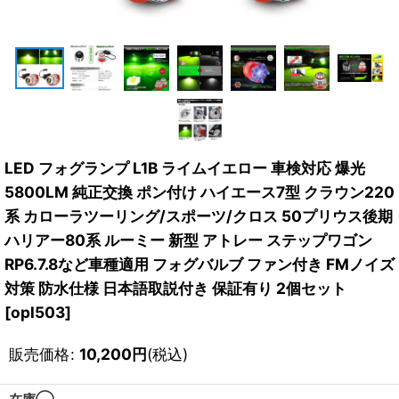
繍キットなど）
エティ
ック・宝飾）
品
LED フォグランプ L1B ライムイエロー 車検対応 爆光
コ
5800LM 純正交換 ポン付け ハイエース7型 クラウン220
カバー
系 カローラツーリング/スポーツ/クロス 50プリウス後期
ハリアー80系 ルーミー 新型 アトレー ステップワゴン
RP6.7.8など車種適用 フォグバルブ ファン付き FMノイズ
対策 防水仕様 日本語取説付き 保証有り 2個セット
[
opl503
]
販売価格
:
10,200
円
(税込)