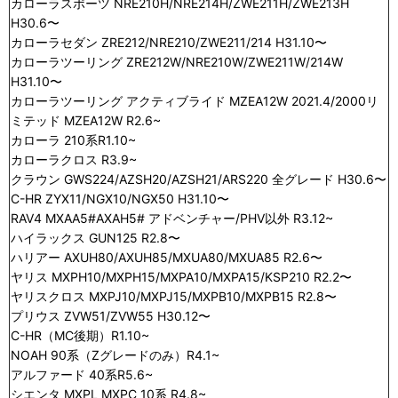
カローラスポーツ NRE210H/NRE214H/ZWE211H/ZWE213H
H30.6〜
カローラセダン ZRE212/NRE210/ZWE211/214 H31.10〜
カローラツーリング ZRE212W/NRE210W/ZWE211W/214W
H31.10〜
カローラツーリング アクティブライド MZEA12W 2021.4/2000リ
ミテッド MZEA12W R2.6~
カローラ 210系R1.10~
カローラクロス R3.9~
クラウン GWS224/AZSH20/AZSH21/ARS220 全グレード H30.6〜
C-HR ZYX11/NGX10/NGX50 H31.10〜
RAV4 MXAA5#AXAH5# アドベンチャー/PHV以外 R3.12~
ハイラックス GUN125 R2.8〜
ハリアー AXUH80/AXUH85/MXUA80/MXUA85 R2.6〜
ヤリス MXPH10/MXPH15/MXPA10/MXPA15/KSP210 R2.2〜
ヤリスクロス MXPJ10/MXPJ15/MXPB10/MXPB15 R2.8〜
プリウス ZVW51/ZVW55 H30.12〜
C-HR（MC後期）R1.10~
NOAH 90系（Zグレードのみ）R4.1~
アルファード 40系R5.6~
シエンタ MXPL MXPC 10系 R4.8~