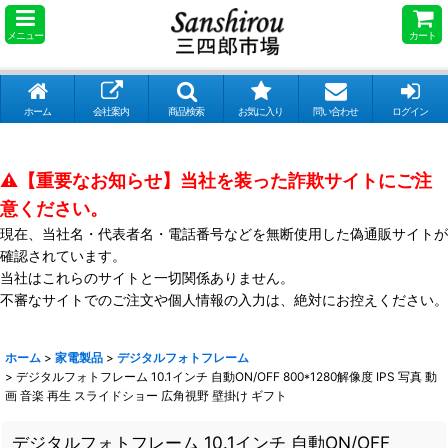
メニュー
カート
ホーム
会社案内
商品検索
お気に入り
問い合わせ
ログイン
⚠️【重要なお知らせ】当社を装った詐欺サイトにご注
意ください。
現在、当社名・代表者名・電話番号などを無断使用した偽通販サイトが
確認されています。
当社はこれらのサイトと一切関係ありません。
不審なサイトでのご注文や個人情報の入力は、絶対にお控えください。
ホーム
>
家電製品
>
デジタルフォトフレーム
>
デジタルフォトフレーム 10.1インチ 自動ON/OFF 800*1280解像度 IPS 写真 動
画 音楽 再生 スライドショー 広角視野 壁掛け ギフト
デジタルフォトフレーム 10.1インチ 自動ON/OFF