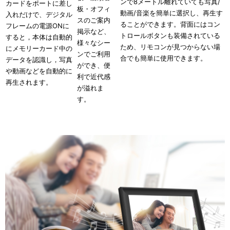
ンで8メートル離れていても写真/
カードをポートに差し
板・オフィ
動画/音楽を簡単に選択し、再生す
入れだけで、デジタル
スのご案内
ることができます。背面にはコン
フレームの電源ONに
掲示など、
トロールボタンも装備されている
すると，本体は自動的
様々なシー
ため、リモコンが見つからない場
にメモリーカード中の
ンでご利用
合でも簡単に使用できます。
データを認識し，写真
ができ、便
や動画などを自動的に
利で近代感
再生されます。
が溢れま
す。