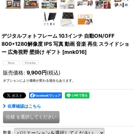
デジタルフォトフレーム 10.1インチ 自動ON/OFF
800*1280解像度 IPS 写真 動画 音楽 再生 スライドショ
ー 広角視野 壁掛け ギフト
[
mnk016
]
販売価格
:
9,900
円
(税込)
オプションにより価格が変わる場合もあります。
Facebookでシェア
在庫確認はこちら
仕様
を選択してください
数量
: