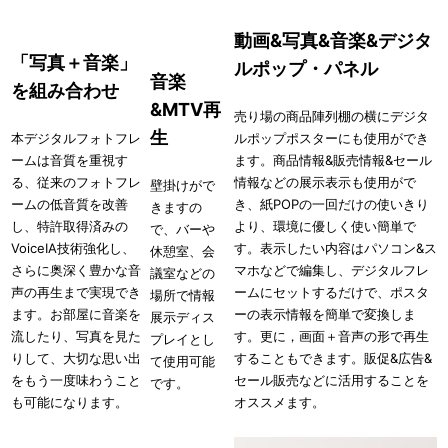
動画&写真&音楽&デジタ
「写真＋音楽」
ルポップ・パネル
音楽
を組み合わせ
&MTV再
売り場の商品陣列棚の横にデジタ
生
本デジタルフォトフレ
ルポップポスターにも使用ができ
ームは音質を重視す
ます。商品情報&販売情報&セール
る、従来のフォトフレ
情報などの展示表示も使用がで
壁掛けがで
ームの低音質を改善
き、紙POPの一回だけの使いきり
きますの
し、特許取得済みの
より、環境に優しく使い簡単で
で、バーや
VoiceIA技術強化し、
す。表示したい内容はパソコン&ス
休憩室、会
さらに奥深く豊かな音
マホなどで編集し、デジタルフレ
議室などの
声の再生まで実現でき
ームにセットするだけで、ポスタ
場所で情報
ます。お部屋に音楽を
ーの表示情報を簡単で変換しま
展示ディス
流したり、写真を見た
す。更に，画面＋音声の形で再生
プレイとし
りして、大切な思い出
することもできます。販促&広告&
て使用可能
をもう一度味わうこと
セール販売などに活用することを
です。
も可能になります。
オススメます。