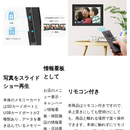
情報看板
として
写真をスライド
ショー再生
お店のメニ
リモコン付き
ュー展示・
本体のメモリーカード
キャンペー
本商品はリモコン付きですので、
はSDカードポートと
ン情報看
卓上置きにしても壁掛けにして
USBカードポートが2
板・病院施
も、商品と離れる場所で楽々操作
種類あり，データを書
設の情報看
できます。本体に触れずにリモコ
き込んでいるメモリー
板・店頭看