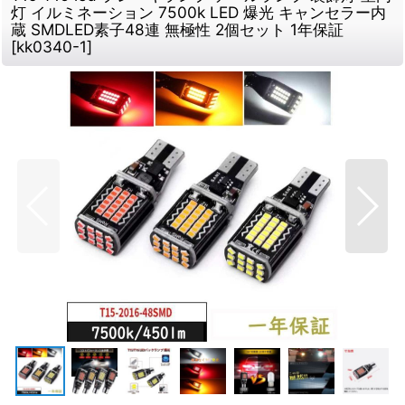
灯 イルミネーション 7500k LED 爆光 キャンセラー内
蔵 SMDLED素子48連 無極性 2個セット 1年保証
[
kk0340-1
]