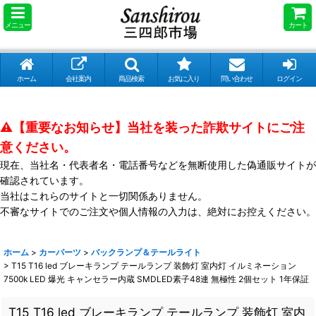
メニュー
カート
ホーム
会社案内
商品検索
お気に入り
問い合わせ
ログイン
⚠️【重要なお知らせ】当社を装った詐欺サイトにご注
意ください。
現在、当社名・代表者名・電話番号などを無断使用した偽通販サイトが
確認されています。
当社はこれらのサイトと一切関係ありません。
不審なサイトでのご注文や個人情報の入力は、絶対にお控えください。
ホーム
>
カーパーツ
>
バックランプ＆テールライト
>
T15 T16 led ブレーキランプ テールランプ 装飾灯 室内灯 イルミネーション
7500k LED 爆光 キャンセラー内蔵 SMDLED素子48連 無極性 2個セット 1年保証
T15 T16 led ブレーキランプ テールランプ 装飾灯 室内