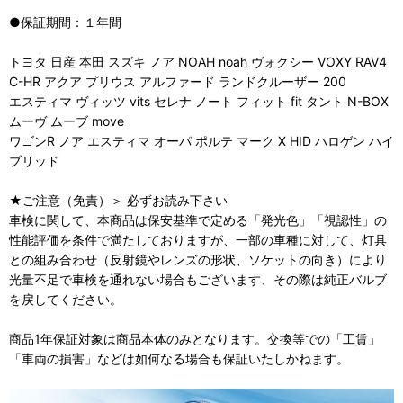
●保証期間：１年間
トヨタ 日産 本田 スズキ ノア NOAH noah ヴォクシー VOXY RAV4
C-HR アクア プリウス アルファード ランドクルーザー 200
エスティマ ヴィッツ vits セレナ ノート フィット fit タント N-BOX
ムーヴ ムーブ move
ワゴンR ノア エスティマ オーパ ポルテ マーク X HID ハロゲン ハイ
ブリッド
★ご注意（免責）＞ 必ずお読み下さい
車検に関して、本商品は保安基準で定める「発光色」「視認性」の
性能評価を条件で満たしておりますが、一部の車種に対して、灯具
との組み合わせ（反射鏡やレンズの形状、ソケットの向き）により
光量不足で車検を通れない場合もございます、その際は純正バルブ
を戻してください。
商品1年保証対象は商品本体のみとなります。交換等での「工賃」
「車両の損害」などは如何なる場合も保証いたしかねます。