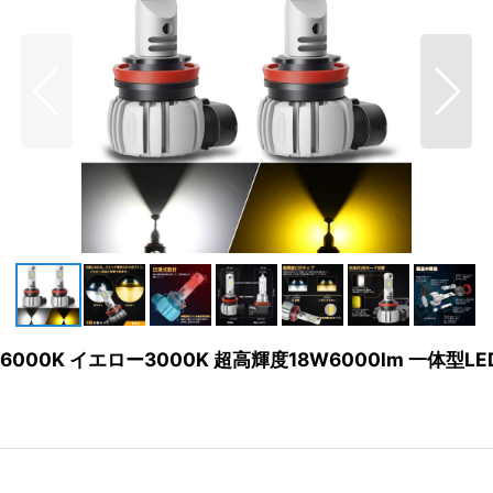
ト6000K イエロー3000K 超高輝度18W6000lm 一体型L