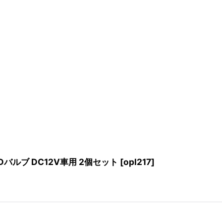
EDバルブ DC12V車用 2個セット
[
opl217
]