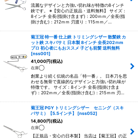
流麗なデザインと力強い切れ味が特徴の8インチ
鋏です。 ※【安心の正規品・送料無料】 サイズ：
8インチ 全長(指掛け含まず)：200ｍｍ／全長(指
掛け含む)：212ｍｍ 刃渡り：115ｍｍ／…
菊王冠 特一番 仕上鋏 トリミングシザー 散髪鋏 カ
ット鋏 スキバサミ 日本製 8インチ 全長202ｍm
プロ 初心者にもおススメ 子ども前髪 送料無料
[
nss001
]
41,000
円
(税込)
在庫◯
創業より続く伝統の名品「特一番」。 日本刀を思
わせる無骨で直線的なデザインと力強い切れ味が
特徴です。 サイズ：8インチ 全長(指掛け含ま
ず)：202ｍｍ／全長(指掛け含む)：215ｍｍ 刃…
菊王冠 PGY トリミングシザー セニング（スキ
バサミ）【5.5インチ】
[
nss052
]
14,800
円
(税込)
在庫◯
【正規品・安心の日本製】 当店は【菊王冠】の正