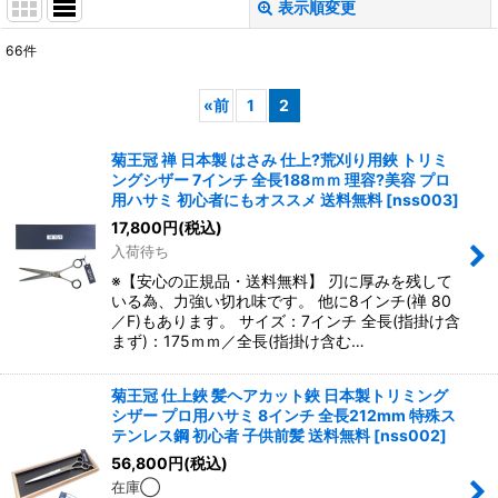
表示順変更
閉じる
66
件
表示数
:
«
前
1
2
並び順
:
菊王冠 禅 日本製 はさみ 仕上?荒刈り用鋏 トリミ
ングシザー 7インチ 全長188ｍｍ 理容?美容 プロ
絞り込む
用ハサミ 初心者にもオススメ 送料無料
[
nss003
]
17,800
円
(税込)
入荷待ち
※【安心の正規品・送料無料】 刃に厚みを残して
いる為、力強い切れ味です。 他に8インチ(禅 80
／F)もあります。 サイズ：7インチ 全長(指掛け含
まず)：175ｍｍ／全長(指掛け含む…
菊王冠 仕上鋏 髪ヘアカット鋏 日本製トリミング
シザー プロ用ハサミ 8インチ 全長212mm 特殊ス
テンレス鋼 初心者 子供前髪 送料無料
[
nss002
]
56,800
円
(税込)
在庫◯