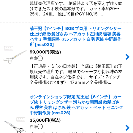
規販売代理店です。 創業時より形を変えず作り続
けてきたスキ鋏の基本形です。 カット率約20〜
25％、24目。 他に19目(PGY NO,15-…
菊王冠【7インチ】BOB プロ用 トリミングシザー
仕上げ鋏 散髪ばさみ ヘアカット左用鋏 理容 美容
ハサミ 毛量調整 セルフカット 自宅 家族 中野製作
所
[
nss023
]
99,000
円
(税込)
在庫◯
【正規品・安心の日本製】 当店は【菊王冠】の正
規販売代理店です。 軽量でシャープな切れ味の左
用鋏です。自在ネジ仕様です。 サイズ：7インチ
全長(指掛け含まず)：176ｍｍ／全長(指掛…
オンラインショップ限定 菊王冠【6インチ】 カー
ブ鋏 トリミングシザー 滑らかな開閉感 散髪ばさ
み 理容 美容 はさみ 鋏 ヘアカット ペット セニング
中野製作所
[
nss026
]
35,600
円
(税込)
在庫◯